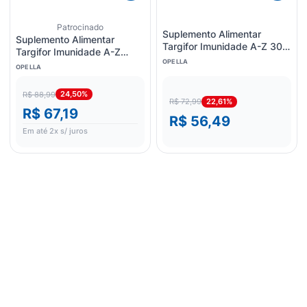
Patrocinado
Suplemento Alimentar
Suplemento Alimentar
Targifor Imunidade A-Z 30
Targifor Imunidade A-Z
Cápsulas
OPELLA
Mulher 30 cápsulas
OPELLA
24,50%
R$ 88,99
22,61%
R$ 72,99
R$ 67,19
R$ 56,49
Em até
2
x s/ juros