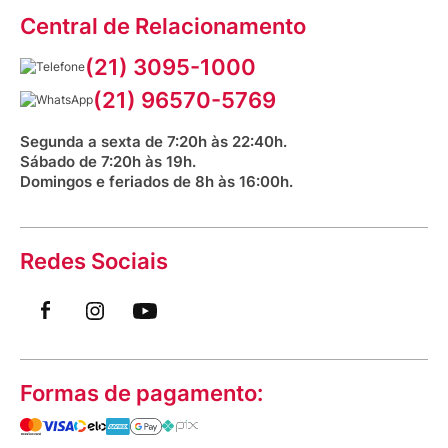
Assessoria de Imprensa
Prazos e entregas
Central de Relacionamento
Fale com o farmacêutico
Corrida Venancio 2026
Serviços Farmacêuticos
Fale conosco
(21) 3095-1000
Aniversário Venancio 2025
Bioimpedância Gratuita
Procon RJ
(21) 96570-5769
Saúde na praça
Segunda a sexta de 7:20h às 22:40h.
Sábado de 7:20h às 19h.
Domingos e feriados de 8h às 16:00h.
Redes Sociais
Formas de pagamento: