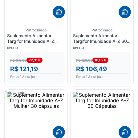
8
º
esmalte
9
º
lenço umedecido
10
º
fralda
Patrocinado
Patrocinado
Suplemento Alimentar
Suplemento Alimentar
Targifor Imunidade A-Z
Targifor Imunidade A-Z 60
Mulher 60 Cápsulas
Cápsulas
OPELLA
OPELLA
22,31%
18,02%
R$ 155,99
R$ 129,90
R$ 121,19
R$ 106,49
Em até
3
x s/ juros
Em até
3
x s/ juros
Patrocinado