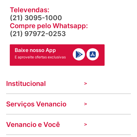
Televendas:
(21) 3095-1000
Compre pelo Whatsapp:
(21) 97972-0253
Baixe nosso App
E aproveite ofertas exclusivas
Institucional
A Venancio
Serviços Venancio
Trabalhe Conosco
Nossas lojas
Troca e devolução
Indique seu imóvel
Venancio e Você
Mecânica de promoções
Política de Privacidade
Dúvidas frequentes
VClube - Programa de fidelidade