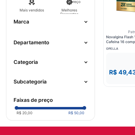
preço
10
º
fralda
Mais vendidos
Melhores
Descontos
marca
OPELLA
(
2
)
Pat
Novalgina Flash
departamento
Cafeína 16 comp
OPELLA
Medicamentos
categoria
Dor e Febre
(
2
)
R$ 49,4
subcategoria
Dor de Cabeça
(
2
)
faixas de preço
R$ 20,00
R$ 50,00