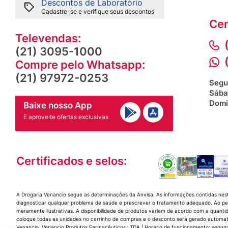
Descontos de Laboratório
Cadastre-se e verifique seus descontos
Cen
Televendas:
(21) 3095-1000
Compre pelo Whatsapp:
(21) 97972-0253
Segu
Sába
Domi
Baixe nosso App
E aproveite ofertas exclusivas
Certificados e selos:
A Drogaria Venancio segue as determinações da Anvisa. As informações contidas nes
diagnosticar qualquer problema de saúde e prescrever o tratamento adequado. Ao per
meramente ilustrativas. A disponibilidade de produtos variam de acordo com a quanti
coloque todas as unidades no carrinho de compras e o desconto será gerado automat
Venancio. Venancio Produtos Farmacêuticos LTDA | Horário de funcionamento: segunda a