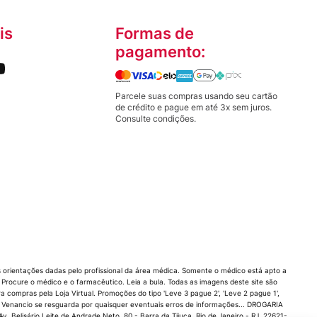
is
Formas de
pagamento:
Parcele suas compras usando seu cartão
de crédito e pague em até 3x sem juros.
Consulte condições.
orientações dadas pelo profissional da área médica. Somente o médico está apto a
rocure o médico e o farmacêutico. Leia a bula. Todas as imagens deste site são
compras pela Loja Virtual. Promoções do tipo 'Leve 3 pague 2', 'Leve 2 pague 1',
 Venancio se resguarda por quaisquer eventuais erros de informações... DROGARIA
 Belisário Leite de Andrade Neto, 80 - Barra da Tijuca, Rio de Janeiro - RJ, 22621-