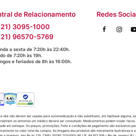
tral de Relacionamento
Redes Socia
(21) 3095-1000
(21) 96570-5769
nda a sexta de 7:20h às 22:40h.
do de 7:20h às 19h.
ngos e feriados de 8h às 16:00h.
Verificada por
te site não devem ser usadas para automedicação e não substituem, em hipótese alguma, as 
sistirem os sintomas um médico deverá ser consultado. Medicamentos podem trazer riscos. P
dade em estoque. Os preços, promoções, frete e condições de pagamento são exclusivos para 
icamente no valor total da compra. As imagens dos produtos são meramente ilustrativas e a
 domingo, das 8h às 22h. CNPJ: 00285.753/0001-90 | IE: 84.971.006 – Rio de Janeiro/ RJ. Av.