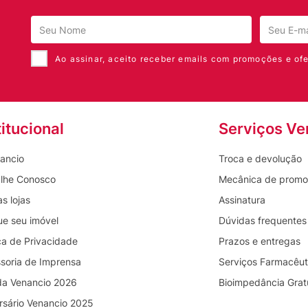
Ao assinar, aceito receber emails com promoções e ofe
titucional
Serviços Ve
ancio
Troca e devolução
lhe Conosco
Mecânica de prom
s lojas
Assinatura
ue seu imóvel
Dúvidas frequentes
ica de Privacidade
Prazos e entregas
soria de Imprensa
Serviços Farmacêut
da Venancio 2026
Bioimpedância Grat
rsário Venancio 2025