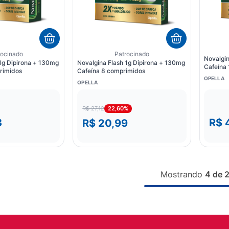
rocinado
Patrocinado
Novalgin
 1g Dipirona + 130mg
Novalgina Flash 1g Dipirona + 130mg
Cafeína
rimidos
Cafeína 8 comprimidos
OPELLA
OPELLA
22,60%
R$ 27,12
3
R$ 
R$ 20,99
Mostrando
4 de 