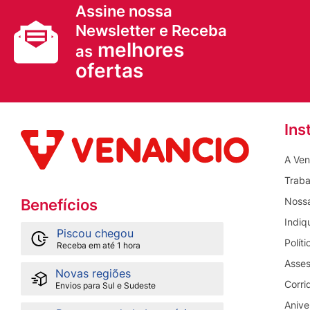
Assine nossa
Newsletter e Receba
melhores
as
ofertas
Ins
A Ven
Traba
Nossa
Benefícios
Indiq
Piscou chegou
Polít
Receba em até 1 hora
Asses
Novas regiões
Corri
Envios para Sul e Sudeste
Anive