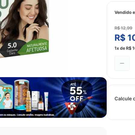
Vendido e
R$
12
,
99
R$
1
1
x de
R$
1