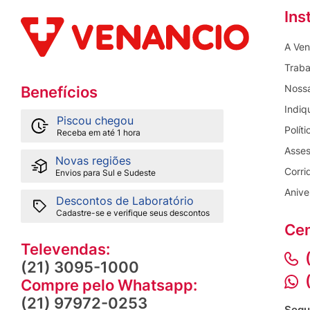
Ins
A Ven
Traba
Nossa
Benefícios
Indiq
Piscou chegou
Polít
Receba em até 1 hora
Asses
Novas regiões
Corri
Envios para Sul e Sudeste
Anive
Descontos de Laboratório
Cadastre-se e verifique seus descontos
Cen
Televendas:
(21) 3095-1000
Compre pelo Whatsapp:
(21) 97972-0253
Segu