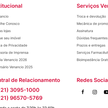
titucional
Serviços Ve
ancio
Troca e devolução
lhe Conosco
Mecânica de prom
s lojas
Assinatura
ue seu imóvel
Dúvidas frequentes
ica de Privacidade
Prazos e entregas
soria de Imprensa
Serviços Farmacêut
da Venancio 2026
Bioimpedância Grat
rsário Venancio 2025
tral de Relacionamento
Redes Socia
(21) 3095-1000
(21) 96570-5769
nda a sexta de 7:20h às 22:40h.