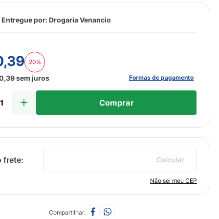
 Entregue por:
Drogaria Venancio
0
,
39
20%
Formas de pagamento
0
,
39
sem juros
Comprar
Calcular
Não sei meu CEP
Compartilhar