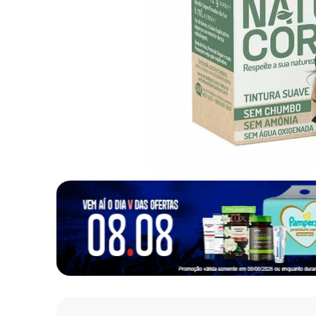
10
º
fralda