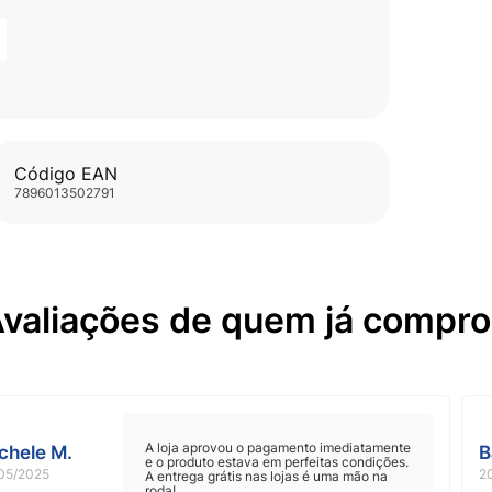
Código EAN
7896013502791
valiações de quem já compr
A loja aprovou o pagamento imediatamente
chele M.
B
e o produto estava em perfeitas condições.
05/2025
2
A entrega grátis nas lojas é uma mão na
roda!