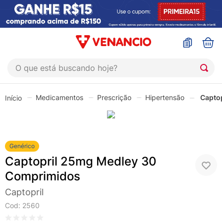
O que está buscando hoje?
TERMOS MAIS BUSCADOS
Medicamentos
Prescrição
Hipertensão
Capto
1
º
coristina
2
º
sinustrat
3
º
admuc
Genérico
4
º
fly gotas
Captopril 25mg Medley 30
5
º
protetor solar
Comprimidos
6
º
esmalte
Captopril
Cod
:
2560
7
º
shampoo