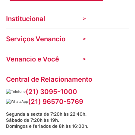
Institucional
A Venancio
Serviços Venancio
Trabalhe Conosco
Nossas lojas
Troca e devolução
Indique seu imóvel
Venancio e Você
Mecânica de promoções
Política de Privacidade
Dúvidas frequentes
VClube - Programa de fidelidade
Assessoria de Imprensa
Prazos e entregas
Central de Relacionamento
Fale com o farmacêutico
Corrida Venancio 2026
Serviços Farmacêuticos
Fale conosco
(21) 3095-1000
Aniversário Venancio 2025
Bioimpedância Gratuita
Procon RJ
(21) 96570-5769
Saúde na praça
Segunda a sexta de 7:20h às 22:40h.
Sábado de 7:20h às 19h.
Domingos e feriados de 8h às 16:00h.