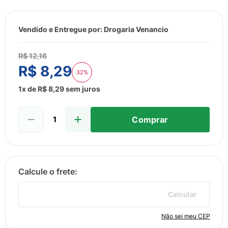
8
º
sabonete liquido
9
º
lenço umedecido
Vendido e Entregue por:
Drogaria Venancio
10
º
fralda
R$
12
,
16
R$
8
,
29
32%
1
x de
R$
8
,
29
sem juros
Comprar
Calcular
Não sei meu CEP