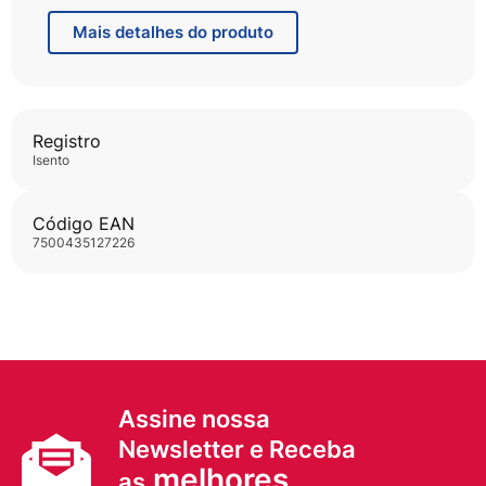
com formato anatômico, desenhado para a mulher
brasileira, que se adapta ao seu corpo e calcinha,
Mais
detalhes do produto
mantendo a umidade longe da sua pele.
Formato Anatômico que se adapta ao seu corpo
Cobertura antiumidade
Barreiras Antivazamentos
Centro Anatômico de Absorção
Registro
Cobertura Suave como algodão
isento
Formato adaptável que absorve onde o seu
corpo mais precisa.
não contém fibras de algodão
Código EAN
7500435127226
Assine nossa
Newsletter e Receba
melhores
as