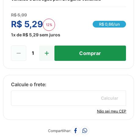
8
º
esmalte
9
º
lenço umedecido
R$
5
,
99
R$
5
,
29
10
º
fralda
R$
0,66
/un
12%
1
x de
R$
5
,
29
sem juros
Comprar
Calcular
Não sei meu CEP
Compartilhar