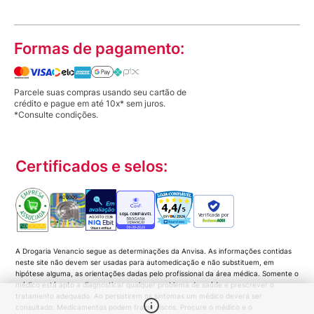
Formas de pagamento:
Parcele suas compras usando seu cartão de
crédito e pague em até 10x* sem juros.
*Consulte condições.
Certificados e selos:
Verificada por
A Drogaria Venancio segue as determinações da Anvisa. As informações contidas
neste site não devem ser usadas para automedicação e não substituem, em
hipótese alguma, as orientações dadas pelo profissional da área médica. Somente o
médico está apto a diagnosticar qualquer problema de saúde e prescrever o
tratamento adequado. Ao persistirem os sintomas um médico deverá ser
consultado. Medicamentos podem trazer riscos. Procure o médico e o