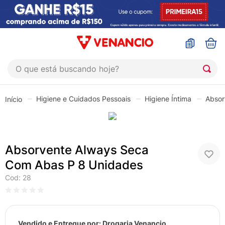
O que está buscando hoje?
TERMOS MAIS BUSCADOS
Higiene e Cuidados Pessoais
Higiene Íntima
Absor
1
º
coristina
2
º
sinustrat
3
º
fly gotas
Absorvente Always Seca
4
º
admuc
Com Abas P 8 Unidades
5
º
protetor solar
Cod
:
28
6
º
sabonete liquido
7
º
shampoo
Vendido e Entregue por:
Drogaria Venancio