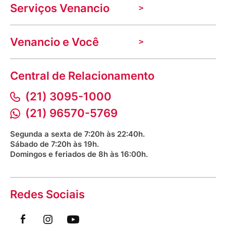
Serviços Venancio
Trabalhe Conosco
Nossas lojas
Troca e devolução
Indique seu imóvel
Venancio e Você
Mecânica de promoções
Política de Privacidade
Dúvidas frequentes
VClube - Programa de fidelidade
Assessoria de Imprensa
Prazos e entregas
Central de Relacionamento
Fale com o farmacêutico
Corrida Venancio 2026
Serviços Farmacêuticos
Fale conosco
(21) 3095-1000
Aniversário Venancio 2025
Bioimpedância Gratuita
Procon RJ
(21) 96570-5769
Saúde na praça
Segunda a sexta de 7:20h às 22:40h.
Sábado de 7:20h às 19h.
Domingos e feriados de 8h às 16:00h.
Redes Sociais