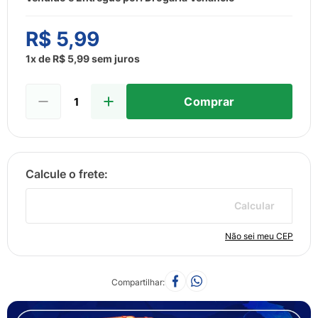
8
º
sabonete liquido
9
º
lenço umedecido
R$
5
,
99
10
º
fralda
1
x de
R$
5
,
99
sem juros
Comprar
Calcular
Não sei meu CEP
Compartilhar