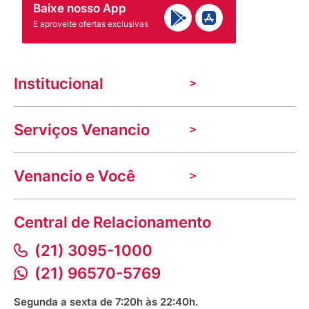
Baixe nosso App
E aproveite ofertas exclusivas
Institucional
A Venancio
Serviços Venancio
Trabalhe Conosco
Nossas lojas
Troca e devolução
Indique seu imóvel
Venancio e Você
Mecânica de promoções
Política de Privacidade
Dúvidas frequentes
VClube - Programa de fidelidade
Assessoria de Imprensa
Prazos e entregas
Central de Relacionamento
Fale com o farmacêutico
Corrida Venancio 2026
Serviços Farmacêuticos
Fale conosco
(21) 3095-1000
Aniversário Venancio 2025
Bioimpedância Gratuita
Procon RJ
(21) 96570-5769
Saúde na praça
Segunda a sexta de 7:20h às 22:40h.