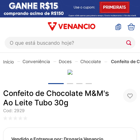
O que está buscando hoje?
TERMOS MAIS BUSCADOS
Conveniência
Doces
Chocolate
Confeito de 
1
º
coristina
2
º
sinustrat
3
º
admuc
Confeito de Chocolate M&M's
4
º
fly gotas
Ao Leite Tubo 30g
5
º
protetor solar
Cod
:
2929
6
º
esmalte
7
º
shampoo
Vendido e Entregue por:
Drogaria Venancio