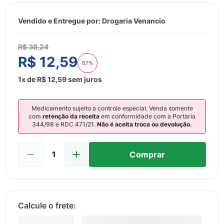
8
º
esmalte
9
º
lenço umedecido
Vendido e Entregue por:
Drogaria Venancio
10
º
fralda
R$
38
,
24
R$
12
,
59
67%
1
x de
R$
12
,
59
sem juros
Medicamento sujeito a controle especial. Venda somente
com
retenção da receita
em conformidade com a Portaria
344/98 e RDC 471/21.
Não é aceita troca ou devolução.
Comprar