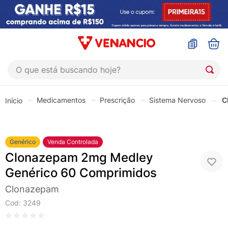
O que está buscando hoje?
TERMOS MAIS BUSCADOS
Medicamentos
Prescrição
Sistema Nervoso
C
1
º
coristina
2
º
sinustrat
3
º
admuc
Genérico
Venda Controlada
Clonazepam 2mg Medley
4
º
fly gotas
Genérico 60 Comprimidos
5
º
protetor solar
Clonazepam
6
º
sabonete liquido
Cod
:
3249
7
º
shampoo