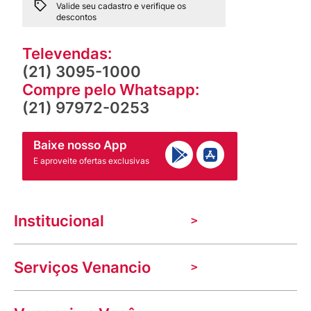
Valide seu cadastro e verifique os
descontos
Televendas:
(21) 3095-1000
Compre pelo Whatsapp:
(21) 97972-0253
Baixe nosso App
E aproveite ofertas exclusivas
Institucional
A Venancio
Serviços Venancio
Trabalhe Conosco
Nossas lojas
Troca e devolução
Indique seu imóvel