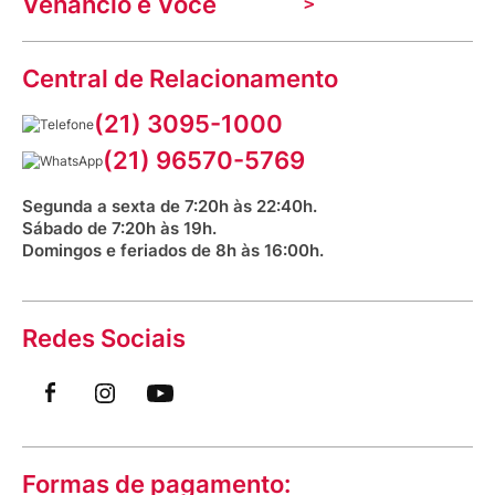
Venancio e Você
Mecânica de promoções
Política de Privacidade
Dúvidas frequentes
VClube - Programa de fidelidade
Assessoria de Imprensa
Prazos e entregas
Central de Relacionamento
Fale com o farmacêutico
Corrida Venancio 2026
Serviços Farmacêuticos
Fale conosco
(21) 3095-1000
Aniversário Venancio 2025
Bioimpedância Gratuita
Procon RJ
(21) 96570-5769
Saúde na praça
Segunda a sexta de 7:20h às 22:40h.
Sábado de 7:20h às 19h.
Domingos e feriados de 8h às 16:00h.
Redes Sociais
Formas de pagamento: