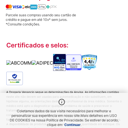
Parcele suas compras usando seu cartão de
crédito e pague em até 10x* sem juros.
*Consulte condições.
Certificados e selos:
Verificada por
A Drogaria Venancio segue as determinações da Anvisa. As informações contidas
neste site não devem ser usadas para automedicação e não substituem, em
hipótese alguma, as orientações dadas pelo profissional da área médica. Somente o
médico está apto a diagnosticar qualquer problema de saúde e prescrever o
tratamento adequado. Ao persistirem os sintomas um médico deverá ser
Coletamos dados da sua visita necessários para melhorar e
consultado. Medicamentos podem trazer riscos. Procure o médico e o
personalizar sua experiência em nosso site.
Mais detalhes em
USO
farmacêutico. Leia a bula. Todas as imagens deste site são meramente ilustrativas.
DE COOKIES
na nossa Política de Privacidade. Se estiver de acordo,
A disponibilidade de produtos variam de acordo com a quantidade em estoque. Os
clique em
Continuar
.