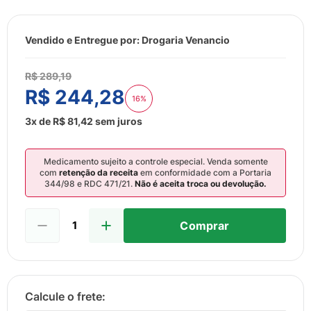
8
º
sabonete liquido
9
º
lenço umedecido
Vendido e Entregue por:
Drogaria Venancio
10
º
fralda
R$
289
,
19
R$
244
,
28
16%
3
x de
R$
81
,
42
sem juros
Medicamento sujeito a controle especial. Venda somente
com
retenção da receita
em conformidade com a Portaria
344/98 e RDC 471/21.
Não é aceita troca ou devolução.
Comprar