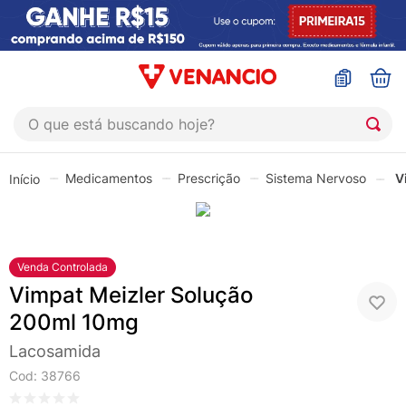
O que está buscando hoje?
TERMOS MAIS BUSCADOS
Medicamentos
Prescrição
Sistema Nervoso
V
1
º
coristina
2
º
sinustrat
3
º
admuc
Venda Controlada
4
º
fly gotas
Vimpat Meizler Solução
5
º
protetor solar
200ml 10mg
6
º
esmalte
Lacosamida
Cod
:
38766
7
º
shampoo