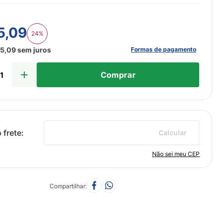
5
,
09
24%
Formas de pagamento
35
,
09
sem juros
Comprar
Calcular
Não sei meu CEP
Compartilhar