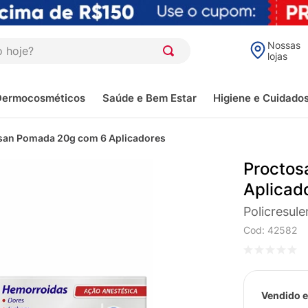
oje?
Nossas
lojas
Dermocosméticos
Saúde e Bem Estar
Higiene e Cuidado
san Pomada 20g com 6 Aplicadores
Proctos
Aplicad
Policresul
Cod
:
42582
Vendido e