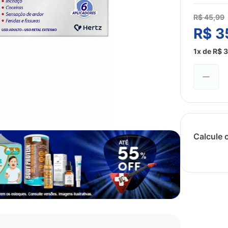
R$
45
,
99
R$
3
1
x de
R$