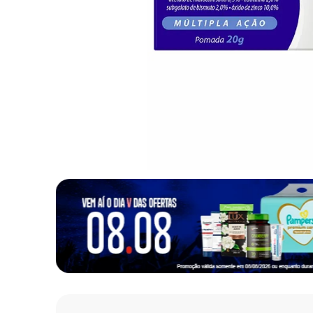
10
º
fralda