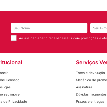
Ao assinar, aceito receber emails com promoções e ofe
titucional
Serviços Ve
ancio
Troca e devolução
lhe Conosco
Mecânica de prom
s lojas
Assinatura
ue seu imóvel
Dúvidas frequentes
ica de Privacidade
Prazos e entregas