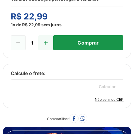
8
º
sabonete liquido
9
º
lenço umedecido
R$
22
,
99
10
º
fralda
1
x de
R$
22
,
99
sem juros
Comprar
Calcular
Não sei meu CEP
Compartilhar