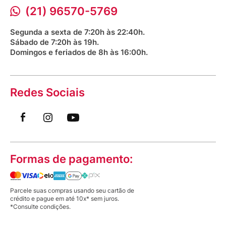
Bioimpedância Gratuita
durante treinos de musculação?
Procon RJ
(21) 96570-5769
Saúde na praça
Como devo fazer a lavagem da minha
Segunda a sexta de 7:20h às 22:40h.
Munhequeira Ajustável?
Sábado de 7:20h às 19h.
Domingos e feriados de 8h às 16:00h.
Posso dormir usando a Munhequeira
Ajustável?
Redes Sociais
Formas de pagamento:
Parcele suas compras usando seu cartão de
crédito e pague em até 10x* sem juros.
*Consulte condições.