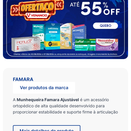
FAMARA
Ver produtos da marca
A
Munhequeira Famara Ajustável
é um acessório
ortopédico de alta qualidade desenvolvido para
proporcionar estabilidade e suporte firme à articulação
do pulso. Com design prático e fechamento ajustável,
ela é ideal para prevenir sobrecargas e auxiliar no
alívio de tensões musculares na região.
Mais
detalhes do produto