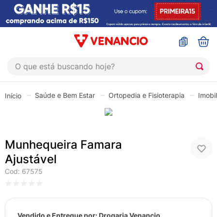
O que está buscando hoje?
TERMOS MAIS BUSCADOS
Saúde e Bem Estar
Ortopedia e Fisioterapia
Imobi
1
º
coristina
2
º
sinustrat
3
º
admuc
Munhequeira Famara
4
º
fly gotas
Ajustável
5
º
protetor solar
Cod
:
67575
6
º
esmalte
7
º
shampoo
Vendido e Entregue por:
Drogaria Venancio