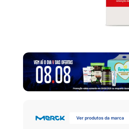
10
º
fralda
Ver produtos da marca