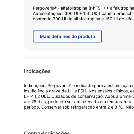
Pergoveris® - alfafolitropina (r-hFSH) + alfalutr
Apresentações: 300 UI + 150 UI: 1 caneta preenchi
contendo 300 UI de alfafolitropina e 150 UI de alfa
UI: 1 caneta preenchida com cartucho de 0,72 mL d
alfafolitropina e 225 UI de alfalutropina e 7 agulha
preenchida com cartucho de 1,44 mL de solução inj
Mais
detalhes do produto
UI de alfalutropina e 14 agulhas para injeção.
Indicações
Indicações: Pergoveris® é indicado para a estimulação
insuficiência grave de LH e FSH. Nos ensaios clínicos, e
LH < 1,2 UI/L. Cuidados de conservação: Após a primeir
até 28 dias, podendo ser armazenado em temperatura 
período. Conservar sob refrigeração entre 2 e 8 °C. Não
Contra-Indicações