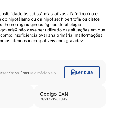
sibilidade às substâncias-ativas alfafolitropina e
 do hipotálamo ou da hipófise; hipertrofia ou cistos
co; hemorragias ginecológicas de etiologia
goveris® não deve ser utilizado nas situações em que
 como: insuficiência ovariana primária; malformações
iomas uterinos incompatíveis com gravidez.
Ler bula
zer riscos. Procure o médico e o
Código EAN
7891721201349