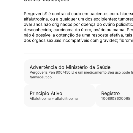
Pergoveris® é contraindicado em pacientes com: hipersen
alfalutropina, ou a qualquer um dos excipientes; tumores
ovarianos não originados por doença do ovário policísti
desconhecida; carcinoma do útero, ovário ou mama. Per
não é possível a obtenção de uma resposta efetiva, tais
dos órgãos sexuais incompatíveis com gravidez; fibrom
Advertência do Ministério da Saúde
Pergoveris Pen 900/450IU
é um medicamento.Seu uso pode tra
farmacêutico.
Principio Ativo
Registro
alfalutropina + alfafolitropina
1008903600065