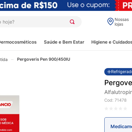
oje?
Nossas
lojas
Dermocosméticos
Saúde e Bem Estar
Higiene e Cuidado
Pergoveris Pen 900/450IU
tida
Refrigerad
Pergove
Alfalutropi
Cod
:
71478
Medicame