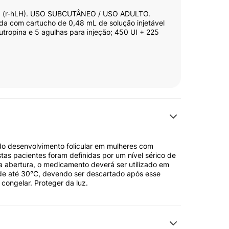
opina (r-hLH). USO SUBCUTÂNEO / USO ADULTO.
da com cartucho de 0,48 mL de solução injetável
lutropina e 5 agulhas para injeção; 450 UI + 225
e solução injetável contendo 450 UI de
s para injeção; 900 UI + 450 UI: 1 caneta
etável contendo 900 UI de alfafolitropina e 450
 do desenvolvimento folicular em mulheres com
stas pacientes foram definidas por um nível sérico de
a abertura, o medicamento deverá ser utilizado em
de até 30°C, devendo ser descartado após esse
 congelar. Proteger da luz.