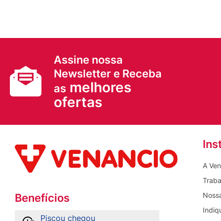
Assine nossa
Newsletter e Receba
melhores
as
ofertas
Ins
A Ven
Traba
Nossa
Benefícios
Indiq
Piscou chegou