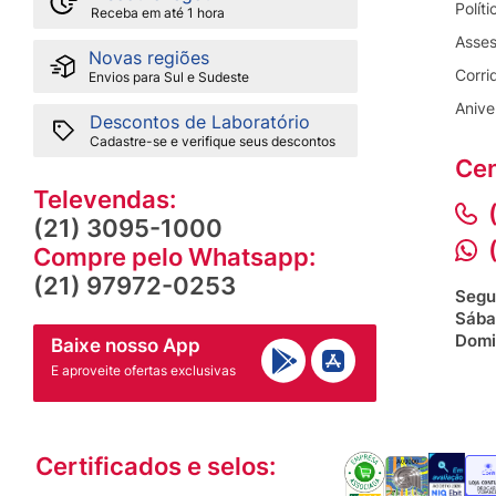
Polít
Receba em até 1 hora
Asses
Novas regiões
Corri
Envios para Sul e Sudeste
Anive
Descontos de Laboratório
Cadastre-se e verifique seus descontos
Cen
Televendas:
(21) 3095-1000
Compre pelo Whatsapp:
(21) 97972-0253
Segu
Sába
Domi
Baixe nosso App
E aproveite ofertas exclusivas
Certificados e selos: