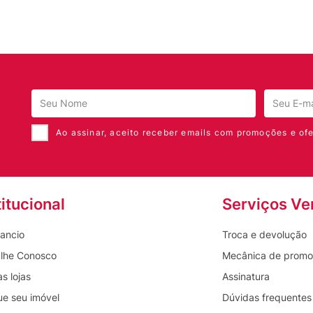
Ao assinar, aceito receber emails com promoções e ofe
titucional
Serviços Ve
ancio
Troca e devolução
lhe Conosco
Mecânica de prom
s lojas
Assinatura
ue seu imóvel
Dúvidas frequentes