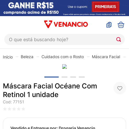
O que está buscando hoje?
TERMOS MAIS BUSCADOS
Beleza
Cuidados com o Rosto
Máscara Facial
1
º
coristina
2
º
sinustrat
3
º
admuc
Máscara Facial Océane Com
4
º
fly gotas
Retinol 1 unidade
5
º
protetor solar
Cod
:
77151
6
º
esmalte
7
º
shampoo
Vendido e Entregue por:
Drogaria Venancio