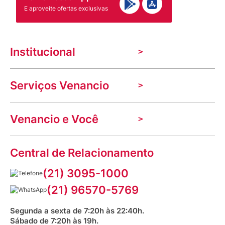
E aproveite ofertas exclusivas
Institucional
A Venancio
Serviços Venancio
Trabalhe Conosco
Nossas lojas
Troca e devolução
Indique seu imóvel
Venancio e Você
Mecânica de promoções
Política de Privacidade
Dúvidas frequentes
VClube - Programa de fidelidade
Assessoria de Imprensa
Prazos e entregas
Central de Relacionamento
Fale com o farmacêutico
Corrida Venancio 2026
Serviços Farmacêuticos
Fale conosco
(21) 3095-1000
Aniversário Venancio 2025
Bioimpedância Gratuita
Procon RJ
(21) 96570-5769
Saúde na praça
Segunda a sexta de 7:20h às 22:40h.
Sábado de 7:20h às 19h.