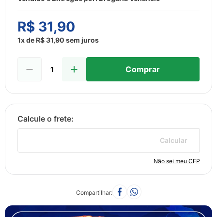
8
º
sabonete liquido
9
º
lenço umedecido
R$
31
,
90
10
º
fralda
1
x de
R$
31
,
90
sem juros
Comprar
Calcular
Não sei meu CEP
Compartilhar