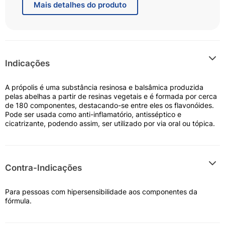
cicatrizante, podendo assim, ser utilizado por via oral
Mais
detalhes do produto
ou tópica.
Indicações
A própolis é uma substância resinosa e balsâmica produzida
pelas abelhas a partir de resinas vegetais e é formada por cerca
de 180 componentes, destacando-se entre eles os flavonóides.
Pode ser usada como anti-inflamatório, antisséptico e
cicatrizante, podendo assim, ser utilizado por via oral ou tópica.
Contra-Indicações
Para pessoas com hipersensibilidade aos componentes da
fórmula.