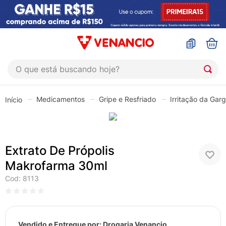
O que está buscando hoje?
TERMOS MAIS BUSCADOS
Medicamentos
Gripe e Resfriado
Irritação da Gar
1
º
coristina
2
º
sinustrat
3
º
admuc
Extrato De Própolis
4
º
fly gotas
Makrofarma 30ml
5
º
protetor solar
Cod
:
8113
6
º
sabonete liquido
7
º
shampoo
Vendido e Entregue por:
Drogaria Venancio