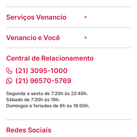
A Venancio
Serviços Venancio
Trabalhe Conosco
Nossas lojas
Troca e devolução
Indique seu imóvel
Venancio e Você
Mecânica de promoções
Política de Privacidade
Dúvidas frequentes
VClube - Programa de fidelidade
Assessoria de Imprensa
Prazos e entregas
Central de Relacionamento
Fale com o farmacêutico
Corrida Venancio 2026
Serviços Farmacêuticos
Fale conosco
(21) 3095-1000
Aniversário Venancio 2025
Bioimpedância Gratuita
Procon RJ
(21) 96570-5769
Saúde na praça
Segunda a sexta de 7:20h às 22:40h.
Sábado de 7:20h às 19h.
Domingos e feriados de 8h às 16:00h.
Redes Sociais