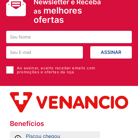
Newsletter e Receba
melhores
as
ofertas
ASSINAR
Ao assinar, aceito receber emails com
promoções e ofertas da loja
Benefícios
Piscou chegou