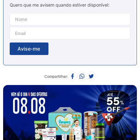
8
º
esmalte
Quero que me avisem quando estiver disponível
9
º
lenço umedecido
10
º
fralda
Compartilhar