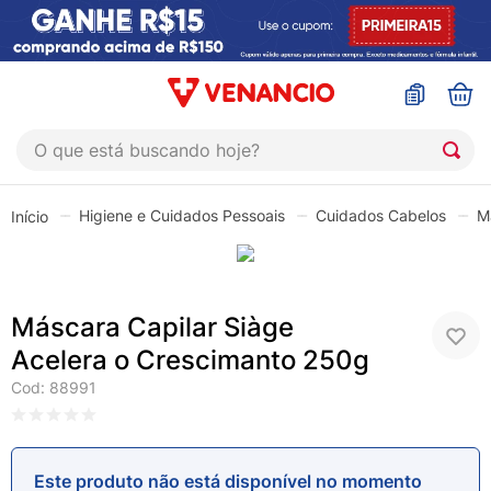
O que está buscando hoje?
TERMOS MAIS BUSCADOS
Higiene e Cuidados Pessoais
Cuidados Cabelos
M
1
º
coristina
2
º
sinustrat
3
º
fly gotas
Máscara Capilar Siàge
4
º
admuc
Acelera o Crescimanto 250g
5
º
protetor solar
Cod
:
88991
6
º
sabonete liquido
7
º
shampoo
Este produto não está disponível no momento