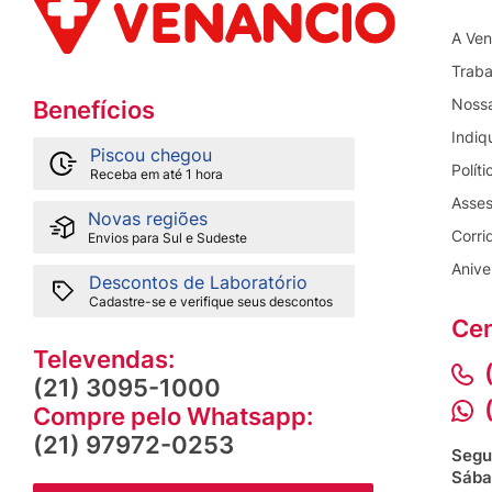
A Ven
Traba
Nossa
Benefícios
Indiq
Piscou chegou
Polít
Receba em até 1 hora
Asses
Novas regiões
Corri
Envios para Sul e Sudeste
Anive
Descontos de Laboratório
Cadastre-se e verifique seus descontos
Cen
Televendas:
(21) 3095-1000
Compre pelo Whatsapp:
(21) 97972-0253
Segu
Sába