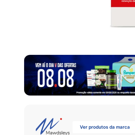
10
º
fralda
Ver produtos da marca