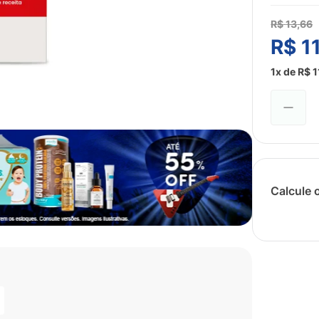
R$
13
,
66
R$
1
1
x de
R$
1