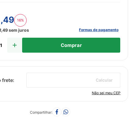
1
,
49
16%
Formas de pagamento
1
,
49
sem juros
Comprar
Calcular
Não sei meu CEP
Compartilhar