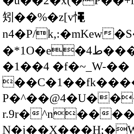
�u��2�x(�P��+i���s]���
矧��%�z[v憴
n4�P/k,:�mKew�S��TEޑ+\�q�d��
�*1O�e�ط4�������'�x����/
�1��4 �f�~_W-��
��C�1��fk���
P�^��@4�U��
r.9r�^n���
N�j��X���H;�W�2�צ)g