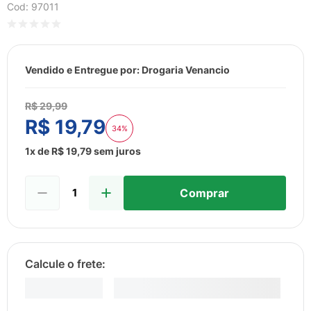
8
º
esmalte
Cod
:
97011
9
º
lenço umedecido
10
º
fralda
Vendido e Entregue por:
Drogaria Venancio
R$
29
,
99
R$
19
,
79
34%
1
x de
R$
19
,
79
sem juros
Comprar