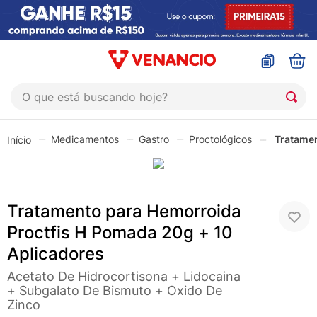
O que está buscando hoje?
TERMOS MAIS BUSCADOS
Medicamentos
Gastro
Proctológicos
Tratamen
1
º
coristina
2
º
sinustrat
3
º
admuc
Tratamento para Hemorroida
4
º
fly gotas
Proctfis H Pomada 20g + 10
5
º
protetor solar
Aplicadores
6
º
sabonete liquido
Acetato De Hidrocortisona + Lidocaina
+ Subgalato De Bismuto + Oxido De
7
º
shampoo
Zinco