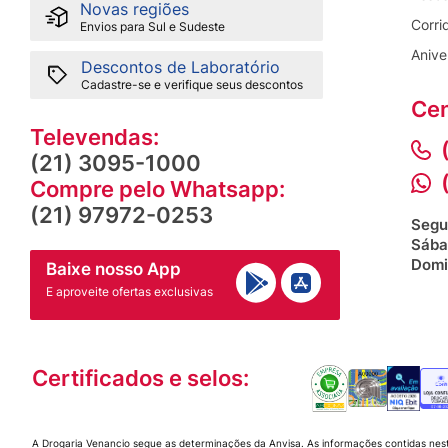
Novas regiões
Corri
Envios para Sul e Sudeste
Anive
Descontos de Laboratório
Cadastre-se e verifique seus descontos
Cen
Televendas:
(21) 3095-1000
Compre pelo Whatsapp:
(21) 97972-0253
Segu
Sába
Domi
Baixe nosso App
E aproveite ofertas exclusivas
Certificados e selos:
A Drogaria Venancio segue as determinações da Anvisa. As informações contidas nes