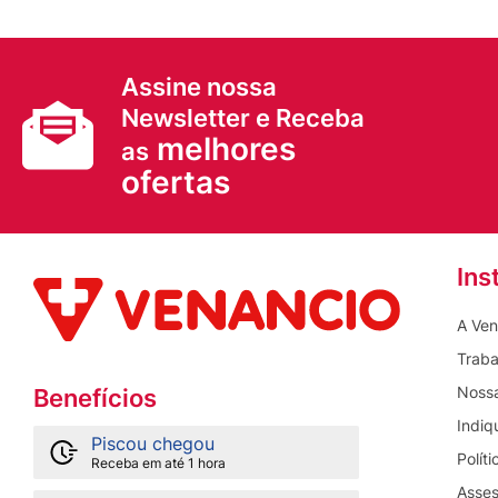
Assine nossa
Newsletter e Receba
melhores
as
ofertas
Ins
A Ven
Traba
Nossa
Benefícios
Indiq
Piscou chegou
Polít
Receba em até 1 hora
Asses