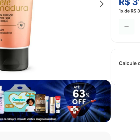
R$
3
1
x de
R$
3