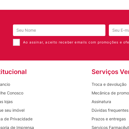
Ao assinar, aceito receber emails com promoções e ofe
titucional
Serviços Ve
ancio
Troca e devolução
lhe Conosco
Mecânica de prom
s lojas
Assinatura
ue seu imóvel
Dúvidas frequentes
ica de Privacidade
Prazos e entregas
soria de Imprensa
Serviços Farmacêut