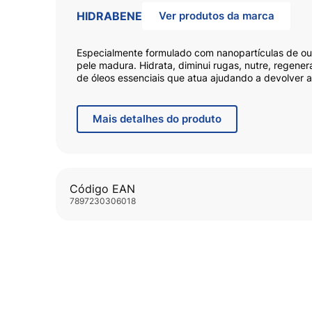
HIDRABENE
Ver produtos da marca
Especialmente formulado com nanopartículas de o
pele madura. Hidrata, diminui rugas, nutre, regene
de óleos essenciais que atua ajudando a devolver a
menopausa. Produto dermatologicamente testado.
Mais
detalhes do produto
Código EAN
7897230306018