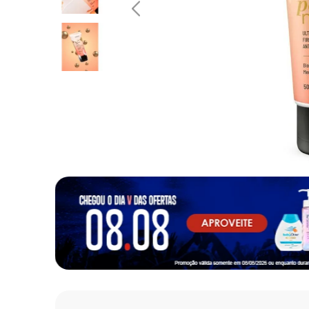
10
º
fralda