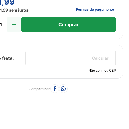
1
,
99
Formas de pagamento
1
,
99
sem juros
Comprar
Calcular
Não sei meu CEP
Compartilhar