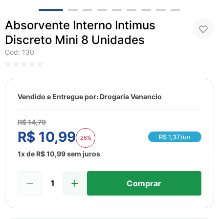
8
º
esmalte
9
º
lenço umedecido
Absorvente Interno Intimus
10
º
fralda
Discreto Mini 8 Unidades
Cod
:
130
Vendido e Entregue por:
Drogaria Venancio
R$
14
,
79
R$
10
,
99
R$
1,37
/un
26%
1
x de
R$
10
,
99
sem juros
Comprar