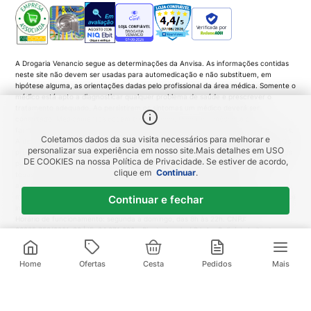
Verificada por
A Drogaria Venancio segue as determinações da Anvisa. As informações contidas
neste site não devem ser usadas para automedicação e não substituem, em
hipótese alguma, as orientações dadas pelo profissional da área médica. Somente o
médico está apto a diagnosticar qualquer problema de saúde e prescrever o
tratamento adequado. Ao persistirem os sintomas um médico deverá ser
consultado. Medicamentos podem trazer riscos. Procure o médico e o
farmacêutico. Leia a bula. Todas as imagens deste site são meramente ilustrativas.
Coletamos dados da sua visita necessários para melhorar e
A disponibilidade de produtos variam de acordo com a quantidade em estoque. Os
personalizar sua experiência em nosso site.
Mais detalhes em
USO
preços, promoções, frete e condições de pagamento são exclusivos para compras
DE COOKIES
na nossa Política de Privacidade. Se estiver de acordo,
pela Loja Virtual. Promoções do tipo 'Leve 3 pague 2', 'Leve 2 pague 1', coloque
clique em
Continuar
.
todas as unidades no carrinho de compras e o desconto será gerado
automaticamente no valor total da compra. As imagens dos produtos são
meramente ilustrativas e a Venancio se resguarda por quaisquer eventuais erros de
Continuar e fechar
informações... DROGARIA Venancio. Venancio Produtos Farmacêuticos LTDA |
Horário de funcionamento: segunda a domingo, das 8h às 22h. CNPJ:
00285.753/0001-90 | IE: 84.971.006 – Rio de Janeiro/ RJ. Av. Belisário Leite de
Andrade Neto, 80 - Barra da Tijuca, Rio de Janeiro - RJ, 22621-270 | Farmacêutico
R$
10
,
99
R$
14
,
79
Responsável: Dra Renane Bernardes Ferreira - CRF-RJ: 10.755 | CMVS:
1
x de
R$
10
,
99
sem juros
Home
Ofertas
Cesta
Pedidos
Mais
115448444884-000000-2-2 | Fone: 21 3095 1000