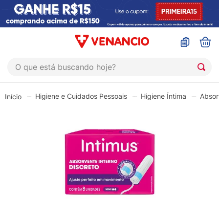
O que está buscando hoje?
TERMOS MAIS BUSCADOS
Higiene e Cuidados Pessoais
Higiene Íntima
Absor
1
º
coristina
2
º
sinustrat
3
º
fly gotas
4
º
admuc
5
º
protetor solar
6
º
sabonete liquido
7
º
shampoo