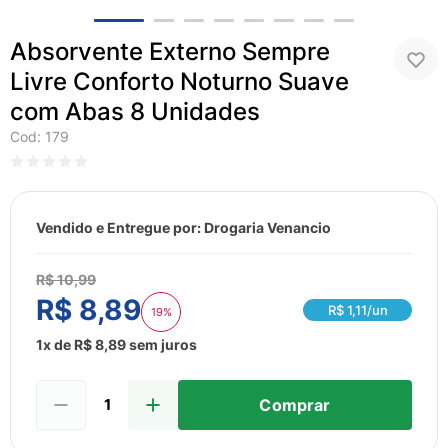
8
º
esmalte
9
º
lenço umedecido
Absorvente Externo Sempre
10
º
desodorante
Livre Conforto Noturno Suave
com Abas 8 Unidades
Cod
:
179
Vendido e Entregue por:
Drogaria Venancio
R$
10
,
99
R$
8
,
89
R$
1,11
/un
19%
1
x de
R$
8
,
89
sem juros
Comprar