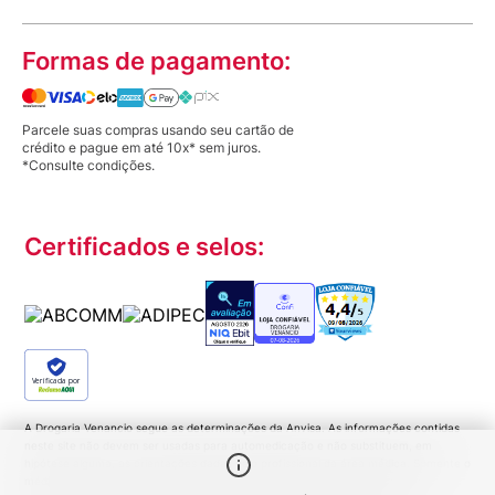
Formas de pagamento:
Parcele suas compras usando seu cartão de
crédito e pague em até 10x* sem juros.
*Consulte condições.
Certificados e selos:
Verificada por
A Drogaria Venancio segue as determinações da Anvisa. As informações contidas
neste site não devem ser usadas para automedicação e não substituem, em
hipótese alguma, as orientações dadas pelo profissional da área médica. Somente o
médico está apto a diagnosticar qualquer problema de saúde e prescrever o