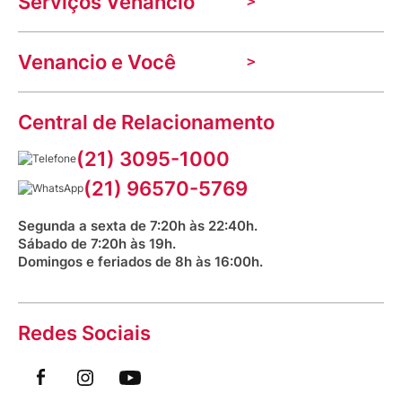
Serviços Venancio
Trabalhe Conosco
Nossas lojas
Troca e devolução
Indique seu imóvel
Venancio e Você
Mecânica de promoções
Política de Privacidade
Dúvidas frequentes
VClube - Programa de fidelidade
Assessoria de Imprensa
Prazos e entregas
Central de Relacionamento
Fale com o farmacêutico
Corrida Venancio 2026
Serviços Farmacêuticos
Fale conosco
(21) 3095-1000
Aniversário Venancio 2025
Bioimpedância Gratuita
Procon RJ
(21) 96570-5769
Saúde na praça
Segunda a sexta de 7:20h às 22:40h.
Sábado de 7:20h às 19h.
Domingos e feriados de 8h às 16:00h.
Redes Sociais