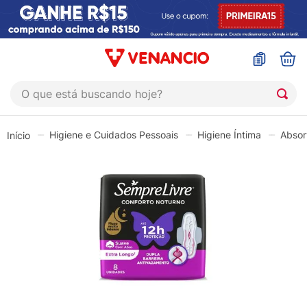
O que está buscando hoje?
TERMOS MAIS BUSCADOS
Higiene e Cuidados Pessoais
Higiene Íntima
Absor
1
º
sinustrat
2
º
coristina
3
º
protetor solar
4
º
shampoo
5
º
admuc
6
º
fly gotas
7
º
sabonete liquido