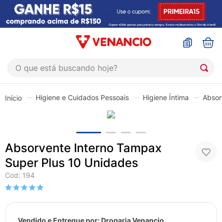
O que está buscando hoje?
TERMOS MAIS BUSCADOS
Higiene e Cuidados Pessoais
Higiene Íntima
Absor
1
º
coristina
2
º
sinustrat
3
º
admuc
Absorvente Interno Tampax
4
º
fly gotas
Super Plus 10 Unidades
5
º
protetor solar
Cod
:
194
6
º
esmalte
7
º
shampoo
Vendido e Entregue por:
Drogaria Venancio