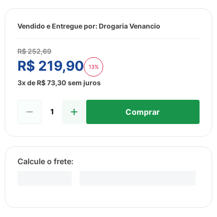
8
º
esmalte
9
º
lenço umedecido
Vendido e Entregue por:
Drogaria Venancio
10
º
fralda
R$
252
,
69
R$
219
,
90
13%
3
x de
R$
73
,
30
sem juros
Comprar