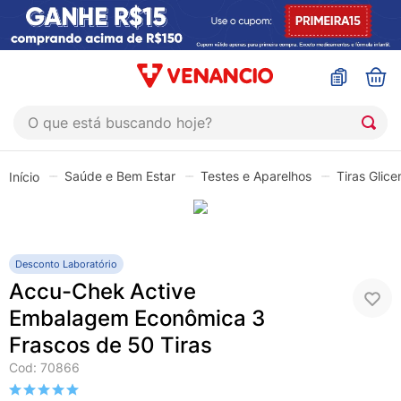
O que está buscando hoje?
TERMOS MAIS BUSCADOS
Saúde e Bem Estar
Testes e Aparelhos
Tiras Glice
1
º
coristina
2
º
sinustrat
3
º
fly gotas
Desconto Laboratório
4
º
admuc
Accu-Chek Active
5
º
protetor solar
Embalagem Econômica 3
Frascos de 50 Tiras
6
º
sabonete liquido
Cod
:
70866
7
º
shampoo