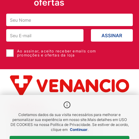
ofertas
armazenadas?
ASSINAR
Ao assinar, aceito receber emails com
promoções e ofertas da loja
Benefícios
Coletamos dados da sua visita necessários para melhorar e
Piscou chegou
personalizar sua experiência em nosso site.
Mais detalhes em
USO
DE COOKIES
na nossa Política de Privacidade. Se estiver de acordo,
receba em até 1h
clique em
Continuar
.
Novas regiões