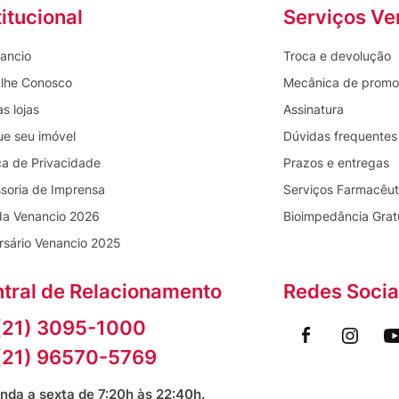
titucional
Serviços Ve
ancio
Troca e devolução
lhe Conosco
Mecânica de prom
s lojas
Assinatura
ue seu imóvel
Dúvidas frequentes
ica de Privacidade
Prazos e entregas
soria de Imprensa
Serviços Farmacêut
da Venancio 2026
Bioimpedância Grat
rsário Venancio 2025
tral de Relacionamento
Redes Socia
(21) 3095-1000
(21) 96570-5769
nda a sexta de 7:20h às 22:40h.