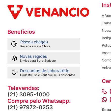
Ins
A Ven
Traba
Nossa
Benefícios
Indiq
Piscou chegou
Polít
Receba em até 1 hora
Asses
Novas regiões
Corri
Envios para Sul e Sudeste
Anive
Descontos de Laboratório
Cadastre-se e verifique seus descontos
Cen
Televendas:
(21) 3095-1000
Compre pelo Whatsapp:
(21) 97972-0253
Segu