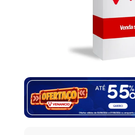
10
º
fralda