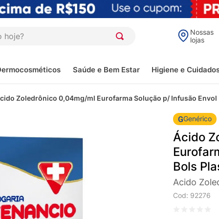
oje?
Nossas
lojas
Dermocosméticos
Saúde e Bem Estar
Higiene e Cuidado
cido Zoledrônico 0,04mg/ml Eurofarma Solução p/ Infusão Envol B
Genérico
Ácido Z
Eurofar
Bols Pla
Acido Zole
Cod
:
92276