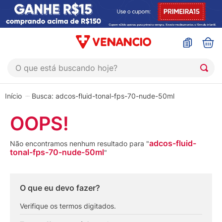
O que está buscando hoje?
TERMOS MAIS BUSCADOS
adcos-fluid-tonal-fps-70-nude-50ml
1
º
coristina
OOPS!
2
º
sinustrat
3
º
fly gotas
adcos-fluid-
Não encontramos nenhum resultado para "
tonal-fps-70-nude-50ml
"
4
º
admuc
5
º
protetor solar
O que eu devo fazer?
6
º
sabonete liquido
Verifique os termos digitados.
7
º
shampoo