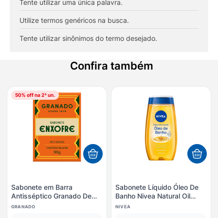
8
º
esmalte
Tente utilizar uma única palavra.
9
º
lenço umedecido
Utilize termos genéricos na busca.
10
º
fralda
Tente utilizar sinônimos do termo desejado.
Confira também
50
% off na 2ª un.
Sabonete em Barra
Sabonete Líquido Óleo De
Antisséptico Granado De
Banho Nivea Natural Oil
Enxofre 90g
200ml
GRANADO
NIVEA