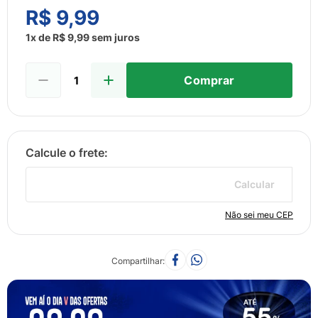
8
º
sabonete liquido
R$
9
,
99
9
º
lenço umedecido
1
x de
R$
9
,
99
sem juros
10
º
fralda
Comprar
Calcular
Não sei meu CEP
Compartilhar