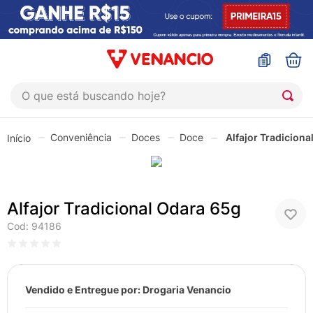
O que está buscando hoje?
TERMOS MAIS BUSCADOS
Conveniência
Doces
Doce
Alfajor Tradiciona
1
º
coristina
2
º
sinustrat
3
º
admuc
Alfajor Tradicional Odara 65g
4
º
fly gotas
Cod
:
94186
5
º
protetor solar
6
º
esmalte
Vendido e Entregue por:
Drogaria Venancio
7
º
shampoo