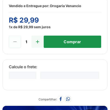
8
º
esmalte
Vendido e Entregue por:
Drogaria Venancio
9
º
lenço umedecido
R$
29
,
99
10
º
fralda
1
x de
R$
29
,
99
sem juros
Comprar
Compartilhar