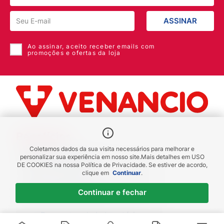
ASSINAR
Ao assinar, aceito receber emails com
promoções e ofertas da loja
Benefícios
Coletamos dados da sua visita necessários para melhorar e
Piscou chegou
personalizar sua experiência em nosso site.
Mais detalhes em
USO
DE COOKIES
na nossa Política de Privacidade. Se estiver de acordo,
receba em até 1h
clique em
Continuar
.
Novas regiões
Continuar e fechar
Envios para Sul e Sudeste
Descontos de Laboratório
Valide seu cadastro e verifique os