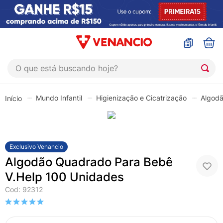
O que está buscando hoje?
TERMOS MAIS BUSCADOS
Mundo Infantil
Higienização e Cicatrização
Algod
1
º
coristina
2
º
sinustrat
3
º
admuc
Exclusivo Venancio
4
º
fly gotas
Algodão Quadrado Para Bebê
5
º
protetor solar
V.Help 100 Unidades
Cod
:
92312
6
º
sabonete liquido
7
º
shampoo