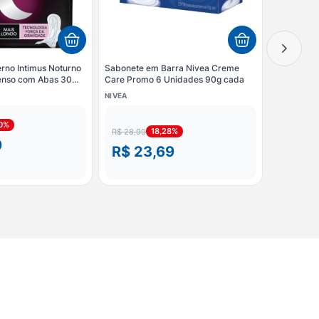
rno Intimus Noturno
Sabonete em Barra Nivea Creme
tenso com Abas 30
Care Promo 6 Unidades 90g cada
NIVEA
30%
18,28%
R$ 28,99
9
R$ 23,69