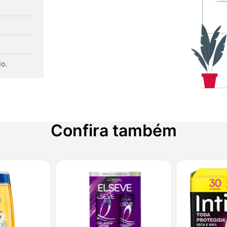
do.
Confira também