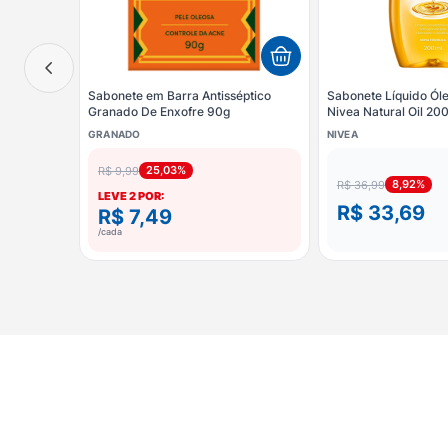
Sabonete em Barra Antisséptico
Sabonete Líquido Ól
Granado De Enxofre 90g
Nivea Natural Oil 20
GRANADO
NIVEA
25,03%
R$ 9,99
8,92%
R$ 36,99
LEVE
2
POR:
R$ 33,69
R$ 7,49
/cada
×
ESCOLHA SUA OFERTA
APROVEITAR PROMOÇÃO
Leve
2
por
R$ 7,49
/cada
COMPRAR SEM DESCONTO
R$ 9,99