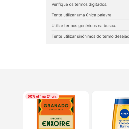
10
º
fralda
Verifique os termos digitados.
Tente utilizar uma única palavra.
Utilize termos genéricos na busca.
Tente utilizar sinônimos do termo deseja
50
% off na 2ª un.