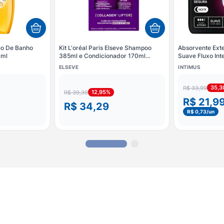
eo De Banho
Kit L'oréal Paris Elseve Shampoo
Absorvente Exte
0ml
385ml e Condicionador 170ml
Suave Fluxo In
Encorporador
Unidades
ELSEVE
INTIMUS
35,
R$ 33,99
12,95%
R$ 39,39
R$ 21,9
R$ 34,29
R$ 0,73
/un