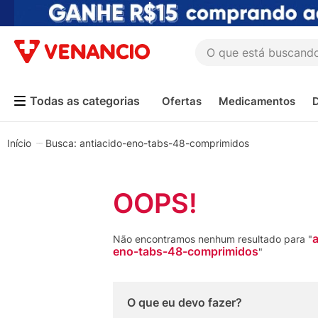
O que está buscando h
TERMOS MAIS BUSCADOS
Ofertas
Medicamentos
1
º
coristina
2
º
sinustrat
antiacido-eno-tabs-48-comprimidos
3
º
fly gotas
4
º
admuc
OOPS!
5
º
protetor solar
6
º
sabonete liquido
a
Não encontramos nenhum resultado para "
eno-tabs-48-comprimidos
7
º
shampoo
"
8
º
esmalte
9
º
lenço umedecido
O que eu devo fazer?