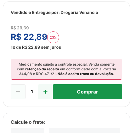
8
º
sabonete liquido
9
º
lenço umedecido
Vendido e Entregue por:
Drogaria Venancio
10
º
fralda
R$
29
,
69
R$
22
,
89
23%
1
x de
R$
22
,
89
sem juros
Medicamento sujeito a controle especial. Venda somente
com
retenção da receita
em conformidade com a Portaria
344/98 e RDC 471/21.
Não é aceita troca ou devolução.
Comprar