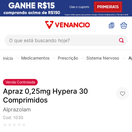
O que está buscando hoje?
TERMOS MAIS BUSCADOS
Medicamentos
Prescrição
Sistema Nervoso
A
1
º
coristina
2
º
sinustrat
3
º
admuc
Venda Controlada
Apraz 0,25mg Hypera 30
4
º
fly gotas
Comprimidos
5
º
protetor solar
Alprazolam
6
º
esmalte
Cod
:
1030
7
º
shampoo