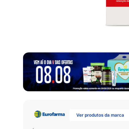
10
º
fralda
Ver produtos da marca