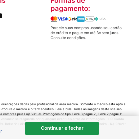
is
Formas de
pagamento:
Parcele suas compras usando seu cartão
de crédito e pague em até 3x sem juros.
Consulte condições.
orientações dadas pelo profissional da área médica. Somente o médico está apto a
rocure o médico e o farmacêutico. Leia a bula. Todas as imagens deste site são
compras pela Loja Virtual. Promoções do tipo 'Leve 3 pague 2', 'Leve 2 pague 1',
 Venancio se resguarda por quaisquer eventuais erros de informações... DROGARIA
 Belisário Leite de Andrade Neto, 80 - Barra da Tijuca, Rio de Janeiro - RJ, 22621-
Continuar e fechar
r