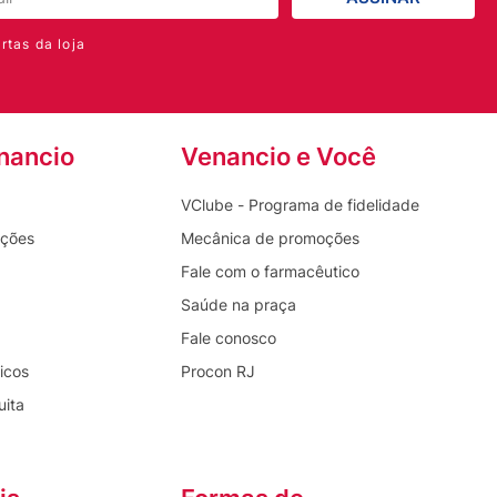
rtas da loja
nancio
Venancio e Você
VClube - Programa de fidelidade
oções
Mecânica de promoções
Fale com o farmacêutico
Saúde na praça
Fale conosco
icos
Procon RJ
uita