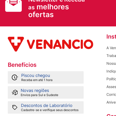
melhores
as
ofertas
Ins
A Ven
Traba
Nossa
Benefícios
Indiq
Piscou chegou
Polít
Receba em até 1 hora
Asses
Novas regiões
Corri
Envios para Sul e Sudeste
Anive
Descontos de Laboratório
Cadastre-se e verifique seus descontos