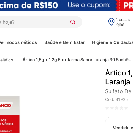
oje?
Nossas
lojas
Dermocosméticos
Saúde e Bem Estar
Higiene e Cuidado
Ártico 1,5g + 1,2g Eurofarma Sabor Laranja 30 Sachês
elético
Ártico 1
Laranja
Sulfato De
Cod
:
81925
Vendido e