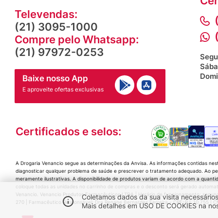
Cen
Televendas:
(21) 3095-1000
Compre pelo Whatsapp:
(21) 97972-0253
Segu
Sába
Domi
Baixe nosso App
E aproveite ofertas exclusivas
Certificados e selos:
A Drogaria Venancio segue as determinações da Anvisa. As informações contidas nes
diagnosticar qualquer problema de saúde e prescrever o tratamento adequado. Ao per
meramente ilustrativas. A disponibilidade de produtos variam de acordo com a quanti
coloque todas as unidades no carrinho de compras e o desconto será gerado automat
Venancio. Venancio Produtos Farmacêuticos LTDA | Horário de funcionamento: segunda a
Coletamos dados da sua visita necessários
270 | Farmacêutico Responsável: Dra Renane Bernardes Ferreira - CRF-RJ: 10.755 |
Mais detalhes em USO DE COOKIES na nossa