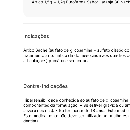
Ártico 1,5g + 1,2g Eurofarma Sabor Laranja 30 Sac
Indicações
Ártico Sachê (sulfato de glicosamina + sulfato dissódic
tratamento sintomático da dor associada aos quadros de
articulações) primária e secundária.
Contra-Indicações
Hipersensibilidade conhecida ao sulfato de glicosamina,
componentes da formulação. • Se estiver grávida ou am
severo nos rins). • Se for menor de 18 anos. Este medi
Este medicamento não deve ser utilizado por mulheres 
dentista.