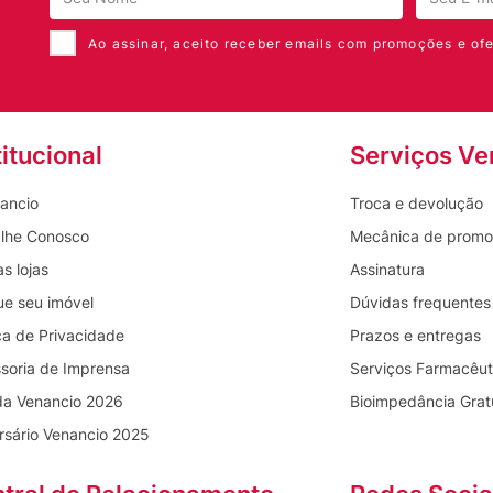
Ao assinar, aceito receber emails com promoções e ofe
titucional
Serviços Ve
ancio
Troca e devolução
lhe Conosco
Mecânica de prom
s lojas
Assinatura
ue seu imóvel
Dúvidas frequentes
ica de Privacidade
Prazos e entregas
soria de Imprensa
Serviços Farmacêut
da Venancio 2026
Bioimpedância Grat
rsário Venancio 2025