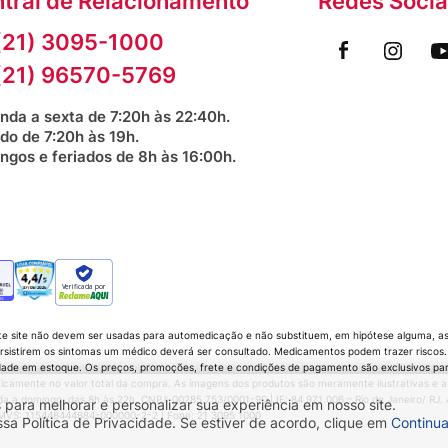
tral de Relacionamento
Redes Socia
(21) 3095-1000
(21) 96570-5769
nda a sexta de 7:20h às 22:40h.
do de 7:20h às 19h.
ngos e feriados de 8h às 16:00h.
Verificada por
te site não devem ser usadas para automedicação e não substituem, em hipótese alguma, as 
sistirem os sintomas um médico deverá ser consultado. Medicamentos podem trazer riscos. P
dade em estoque. Os preços, promoções, frete e condições de pagamento são exclusivos para 
icamente no valor total da compra. As imagens dos produtos são meramente ilustrativas e a
 domingo, das 8h às 22h. CNPJ: 00285.753/0001-90 | IE: 84.971.006 – Rio de Janeiro/ RJ. Av.
 para melhorar e personalizar sua experiência em nosso site.
 CMVS: 115448444884-000000-2-2 | Fone: 21 3095 1000
 Política de Privacidade. Se estiver de acordo, clique em
Continua