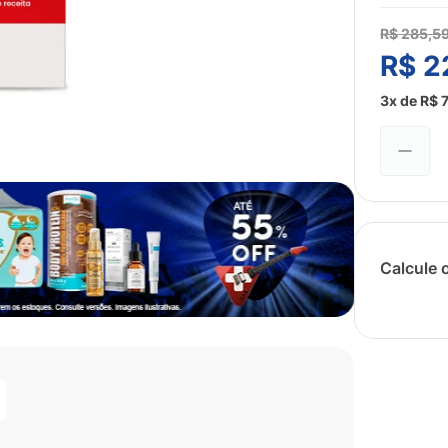
R$
285
,
5
R$
2
3
x de
R$