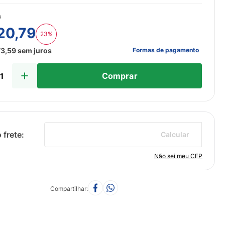
9
20
,
79
23%
Formas de pagamento
73
,
59
sem juros
Comprar
Calcular
Não sei meu CEP
Compartilhar