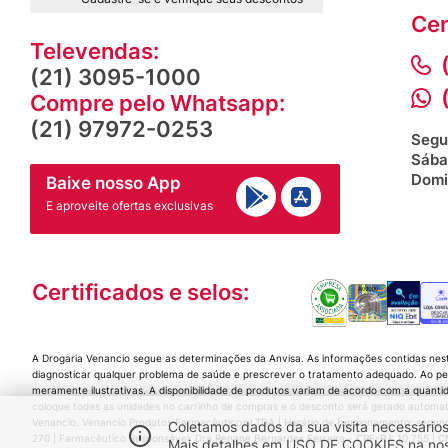
Cen
Televendas:
(21) 3095-1000
Compre pelo Whatsapp:
(21) 97972-0253
Segu
Sába
Domi
Baixe nosso App
E aproveite ofertas exclusivas
Certificados e selos:
A Drogaria Venancio segue as determinações da Anvisa. As informações contidas nes
diagnosticar qualquer problema de saúde e prescrever o tratamento adequado. Ao per
meramente ilustrativas. A disponibilidade de produtos variam de acordo com a quanti
coloque todas as unidades no carrinho de compras e o desconto será gerado automat
Venancio. Venancio Produtos Farmacêuticos LTDA | Horário de funcionamento: segunda a
Coletamos dados da sua visita necessários
270 | Farmacêutico Responsável: Dra Renane Bernardes Ferreira - CRF-RJ: 10.755 |
Mais detalhes em USO DE COOKIES na nossa