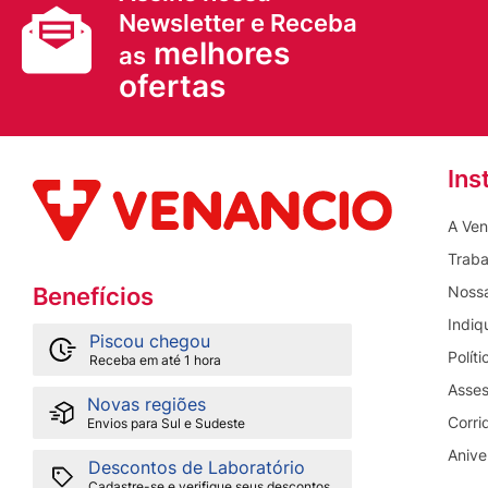
Newsletter e Receba
melhores
as
ofertas
Ins
A Ven
Traba
Nossa
Benefícios
Indiq
Piscou chegou
Polít
Receba em até 1 hora
Asses
Novas regiões
Corri
Envios para Sul e Sudeste
Anive
Descontos de Laboratório
Cadastre-se e verifique seus descontos