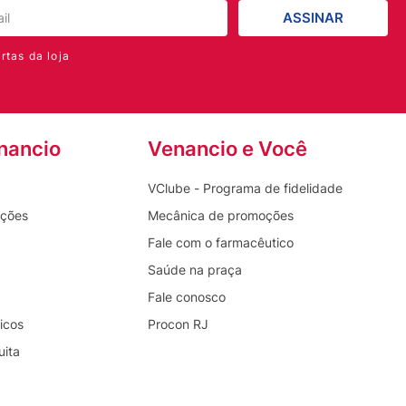
ASSINAR
rtas da loja
nancio
Venancio e Você
VClube - Programa de fidelidade
oções
Mecânica de promoções
Fale com o farmacêutico
Saúde na praça
Fale conosco
icos
Procon RJ
uita