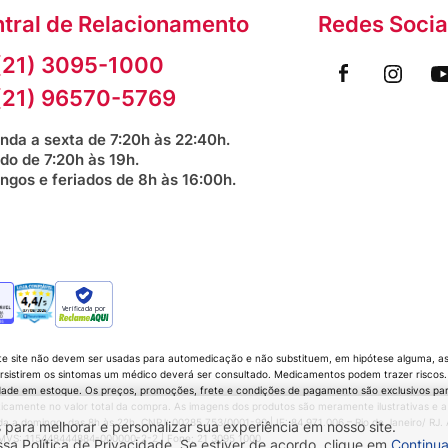
tral de Relacionamento
Redes Socia
(21) 3095-1000
(21) 96570-5769
nda a sexta de 7:20h às 22:40h.
do de 7:20h às 19h.
ngos e feriados de 8h às 16:00h.
Verificada por
te site não devem ser usadas para automedicação e não substituem, em hipótese alguma, as 
sistirem os sintomas um médico deverá ser consultado. Medicamentos podem trazer riscos. P
dade em estoque. Os preços, promoções, frete e condições de pagamento são exclusivos para 
icamente no valor total da compra. As imagens dos produtos são meramente ilustrativas e a
 domingo, das 8h às 22h. CNPJ: 00285.753/0001-90 | IE: 84.971.006 – Rio de Janeiro/ RJ. Av.
 para melhorar e personalizar sua experiência em nosso site.
 CMVS: 115448444884-000000-2-2 | Fone: 21 3095 1000
 Política de Privacidade. Se estiver de acordo, clique em
Continua