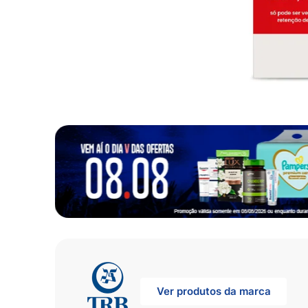
10
º
fralda
Ver produtos da marca