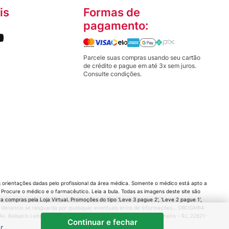
is
Formas de
pagamento:
Parcele suas compras usando seu cartão
de crédito e pague em até 3x sem juros.
Consulte condições.
orientações dadas pelo profissional da área médica. Somente o médico está apto a
rocure o médico e o farmacêutico. Leia a bula. Todas as imagens deste site são
compras pela Loja Virtual. Promoções do tipo 'Leve 3 pague 2', 'Leve 2 pague 1',
 Venancio se resguarda por quaisquer eventuais erros de informações... DROGARIA
 Belisário Leite de Andrade Neto, 80 - Barra da Tijuca, Rio de Janeiro - RJ, 22621-
Continuar e fechar
r