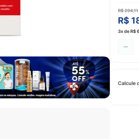
R$
294
,
11
R$
1
3
x de
R$