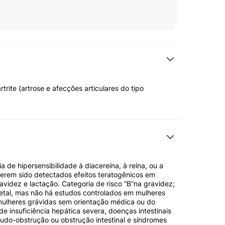
trite (artrose e afecções articulares do tipo
a de hipersensibilidade à diacereína, à reína, ou a
erem sido detectados efeitos teratogênicos em
avidez e lactação. Categoria de risco “B”na gravidez;
fetal, mas não há estudos controlados em mulheres
mulheres grávidas sem orientação médica ou do
de insuficiência hepática severa, doenças intestinais
seudo-obstrução ou obstrução intestinal e síndromes