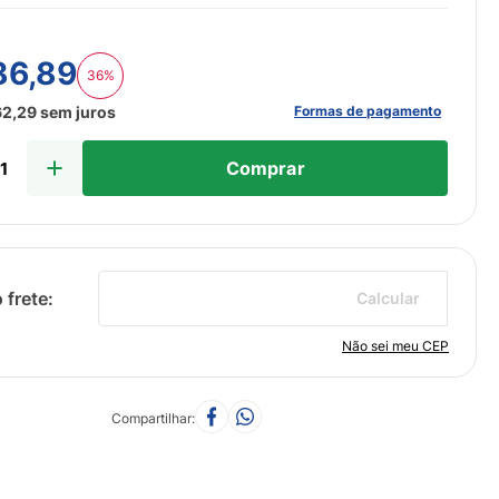
86
,
89
36%
Formas de pagamento
62
,
29
sem juros
Comprar
Calcular
Não sei meu CEP
Compartilhar