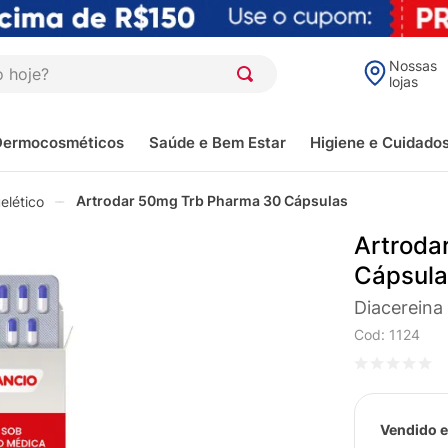
oje?
Nossas
lojas
Dermocosméticos
Saúde e Bem Estar
Higiene e Cuidado
Artrodar 50mg Trb Pharma 30 Cápsulas
elético
Artroda
Cápsul
Diacereina
Cod
:
1124
Vendido e