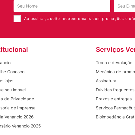
Ao assinar, aceito receber emails com promoções e ofe
titucional
Serviços Ve
ancio
Troca e devolução
lhe Conosco
Mecânica de prom
s lojas
Assinatura
ue seu imóvel
Dúvidas frequentes
ica de Privacidade
Prazos e entregas
soria de Imprensa
Serviços Farmacêut
da Venancio 2026
Bioimpedância Grat
rsário Venancio 2025