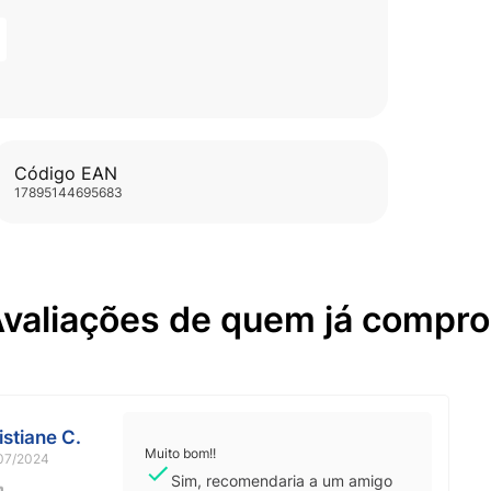
Código EAN
17895144695683
valiações de quem já compr
istiane C.
Muito bom!!
07/2024
Sim, recomendaria a um amigo