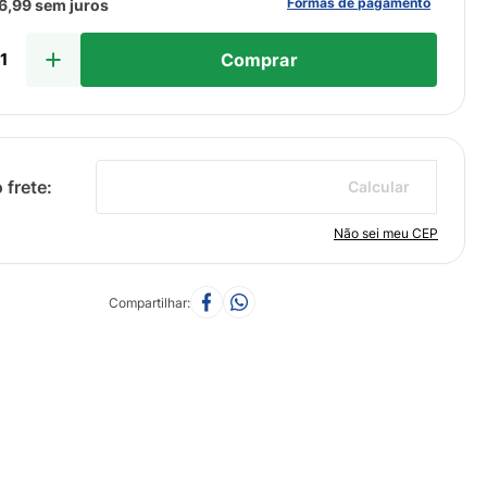
Formas de pagamento
6
,
99
sem juros
Comprar
Calcular
Não sei meu CEP
Compartilhar