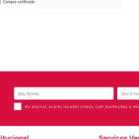
Compra verificada
Ao assinar, aceito receber emails com promoções e ofe
titucional
Serviços Ve