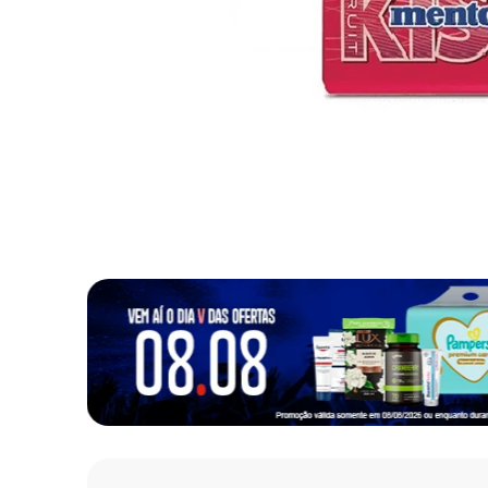
10
º
fralda