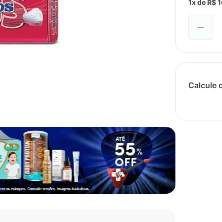
1
x de
R$
1