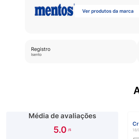
Ver produtos da marca
Registro
isento
A
Média de avaliações
Cr
5.0
18/