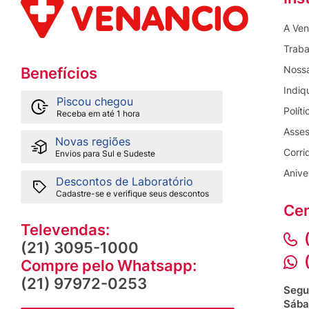
A Ven
Traba
Nossa
Benefícios
Indiq
Piscou chegou
Polít
Receba em até 1 hora
Asses
Novas regiões
Corri
Envios para Sul e Sudeste
Anive
Descontos de Laboratório
Cadastre-se e verifique seus descontos
Cen
Televendas:
(21) 3095-1000
Compre pelo Whatsapp:
(21) 97972-0253
Segu
Sába