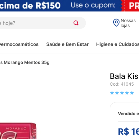
oje?
Nossas
lojas
Dermocosméticos
Saúde e Bem Estar
Higiene e Cuidado
iss Morango Mentos 35g
Bala Ki
Cod
:
41045
Vendido e
R$
1