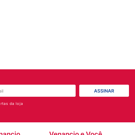
ASSINAR
rtas da loja
nancio
Venancio e Você