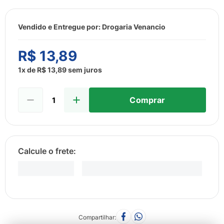
8
º
sabonete liquido
9
º
lenço umedecido
Vendido e Entregue por:
Drogaria Venancio
10
º
fralda
R$
13
,
89
1
x de
R$
13
,
89
sem juros
Comprar
Compartilhar