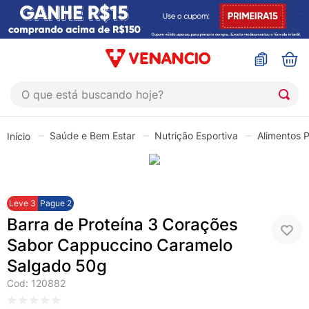
O que está buscando hoje?
TERMOS MAIS BUSCADOS
Saúde e Bem Estar
Nutrição Esportiva
Alimentos P
1
º
coristina
2
º
sinustrat
3
º
admuc
Leve
3
Pague
2
4
º
fly gotas
Barra de Proteína 3 Corações
5
º
protetor solar
Sabor Cappuccino Caramelo
Salgado 50g
6
º
esmalte
Cod
:
120882
7
º
shampoo