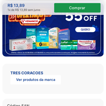
R$
13
,
89
1
x de
R$
13
,
89
sem juros
TRES CORACOES
Ver produtos da marca
Código EAN