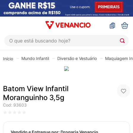
O que está buscando hoje?
TERMOS MAIS BUSCADOS
Mundo Infantil
Diversão e Vestuário
Maquiagem Inf
1
º
coristina
2
º
sinustrat
3
º
admuc
Batom View Infantil
4
º
fly gotas
Moranguinho 3,5g
5
º
protetor solar
Cod
:
93603
6
º
sabonete liquido
7
º
shampoo
Vendido e Entregue por:
Drogaria Venancio