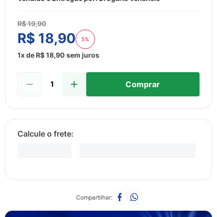
8
º
esmalte
9
º
lenço umedecido
R$
19
,
90
R$
18
,
90
10
º
fralda
5%
1
x de
R$
18
,
90
sem juros
Comprar
Compartilhar