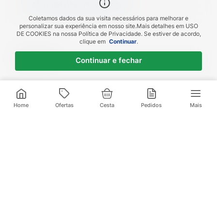
Modo de usar: Aplicar suavemente diretamente sobre
Mais
detalhes do produto
os lábios. Precauções:Não usar em crianças menores
de 3 anos. A partir de 3 anos: deve ser aplicado
Coletamos dados da sua visita necessários para melhorar e
personalizar sua experiência em nosso site.
Mais detalhes em
USO
exclusivamente por adulto. Para maiores de 5 anos:
DE COOKIES
na nossa Política de Privacidade. Se estiver de acordo,
usar sob a supervisão de adulto.
clique em
Continuar
.
Código EAN
Continuar e fechar
7898502733594
R$
18
,
90
R$
19
,
90
1
x de
R$
18
,
90
sem juros
Home
Ofertas
Cesta
Pedidos
Mais
Assine nossa
Newsletter e Receba
melhores
as
ofertas