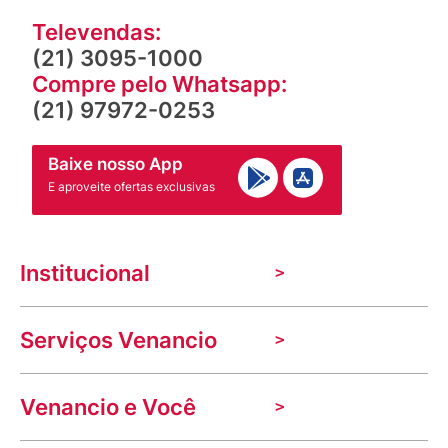
Televendas:
(21) 3095-1000
Compre pelo Whatsapp:
(21) 97972-0253
Baixe nosso App
E aproveite ofertas exclusivas
Institucional
A Venancio
Serviços Venancio
Trabalhe Conosco
Nossas lojas
Troca e devolução
Indique seu imóvel
Venancio e Você
Mecânica de promoções
Política de Privacidade
Dúvidas frequentes
VClube - Programa de fidelidade