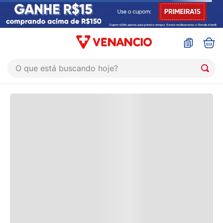
O que está buscando hoje?
Termos mais buscados
1
º
coristina
2
º
sinustrat
3
º
admuc
4
º
fly gotas
5
º
protetor solar
6
º
esmalte