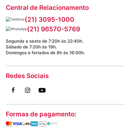
Assessoria de Imprensa
Prazos e entregas
Central de Relacionamento
Fale com o farmacêutico
Corrida Venancio 2026
Serviços Farmacêuticos
Fale conosco
(21) 3095-1000
Aniversário Venancio 2025
Bioimpedância Gratuita
Procon RJ
(21) 96570-5769
Saúde na praça
Segunda a sexta de 7:20h às 22:40h.
Sábado de 7:20h às 19h.
Domingos e feriados de 8h às 16:00h.
Redes Sociais
Formas de pagamento: