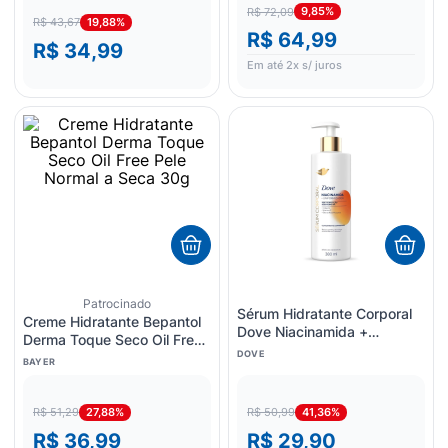
9,85%
R$ 72,09
19,88%
R$ 43,67
R$ 64,99
R$ 34,99
Em até
2
x s/ juros
Patrocinado
Sérum Hidratante Corporal
Creme Hidratante Bepantol
Dove Niacinamida +
Derma Toque Seco Oil Free
Uniformizador 380ml
DOVE
Pele Normal a Seca 30g
BAYER
27,88%
41,36%
R$ 51,29
R$ 50,99
R$ 36,99
R$ 29,90