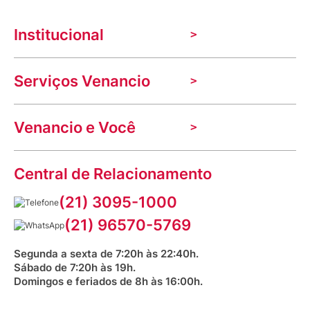
Institucional
A Venancio
Serviços Venancio
Trabalhe Conosco
Nossas lojas
Troca e devolução
Indique seu imóvel
Venancio e Você
Mecânica de promoções
Política de Privacidade
Dúvidas frequentes
VClube - Programa de fidelidade
Assessoria de Imprensa
Prazos e entregas
Central de Relacionamento
Fale com o farmacêutico
Corrida Venancio 2026
Serviços Farmacêuticos
Fale conosco
(21) 3095-1000
Aniversário Venancio 2025
Bioimpedância Gratuita
Procon RJ
(21) 96570-5769
Saúde na praça
Segunda a sexta de 7:20h às 22:40h.
Sábado de 7:20h às 19h.
Domingos e feriados de 8h às 16:00h.