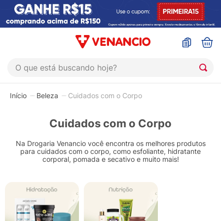
O que está buscando hoje?
TERMOS MAIS BUSCADOS
Beleza
Cuidados com o Corpo
1
º
coristina
2
º
sinustrat
Cuidados com o Corpo
3
º
fly gotas
Na Drogaria Venancio você encontra os melhores produtos
para cuidados com o corpo, como esfoliante, hidratante
4
º
admuc
corporal, pomada e secativo e muito mais!
5
º
protetor solar
6
º
sabonete liquido
7
º
shampoo