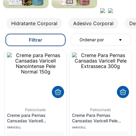
8
º
esmalte
9
º
lenço umedecido
10
º
fralda
Hidratante Corporal
Adesivo Corporal
De
Filtrar
Ordenar por
Patrocinado
Patrocinado
Creme para Pernas
Creme Para Pernas
Cansadas Varicell
Cansadas Varicell Pele
Nanointense Pele Normal
Extrasseca 300g
VARICELL
VARICELL
150g