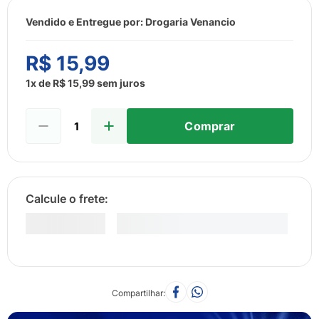
8
º
esmalte
Vendido e Entregue por:
Drogaria Venancio
9
º
lenço umedecido
10
º
fralda
R$
15
,
99
1
x de
R$
15
,
99
sem juros
Comprar
Compartilhar