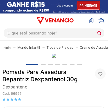
O que está buscando hoje?
TERMOS MAIS BUSCADOS
Mundo Infantil
Troca de Fraldas
Creme de Assadu
1
º
coristina
2
º
sinustrat
3
º
fly gotas
Pomada Para Assadura
4
º
admuc
Bepantriz Dexpantenol 30g
5
º
protetor solar
Dexpantenol
6
º
sabonete liquido
Cod
:
66995
7
º
shampoo