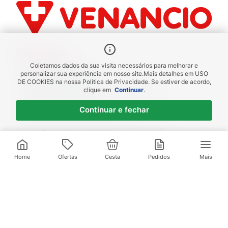
Benefícios
Coletamos dados da sua visita necessários para melhorar e
Piscou chegou
personalizar sua experiência em nosso site.
Mais detalhes em
USO
DE COOKIES
na nossa Política de Privacidade. Se estiver de acordo,
receba em até 1h
clique em
Continuar
.
Novas regiões
Continuar e fechar
Envios para Sul e Sudeste
Descontos de Laboratório
Valide seu cadastro e verifique os
R$
15
,
99
descontos
1
x de
R$
15
,
99
sem juros
Home
Ofertas
Cesta
Pedidos
Mais
Televendas:
(21) 3095-1000
Compre pelo Whatsapp:
(21) 97972-0253