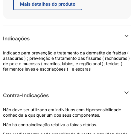
dermatológico
Mais
detalhes do produto
- renova e cicatriza a pele
- contém lanolina e óleo de amêndoas
- trata e previne assaduras
- fácil aplicação
- seguro para todas as idades
Indicações
Modo de Uso:
A pomada deve ser aplicada diretamente sobre a pele
Indicado para prevenção e tratamento da dermatite de fraldas (
limpa. Na prevenção e tratamento das dermatites de
assaduras ) ; prevenção e tratamento das fissuras ( rachaduras )
fraldas ou assaduras: a cada troca de fralda, limpe a
de pele e mucosas ( mamilos, lábios, e região anal ); feridas (
pele do bebê e aplique uma camada de Bepantriz
ferimentos leves e escoriaçõees ) ; e escaras
pomada.
Na prevenção e tratamento das lesões dos mamilos ou
fissuras mamárias: após cada mamada, aplique uma
camada de Bepantriz pomada. Nas demais lesões de
Contra-Indicações
pele: aplicar uma camada de Bepantriz pomada 1 a 3
vezes ao dia ou conforme orientação médica.
Não deve ser utilizado em indivíduos com hipersensibilidade
Siga corretamente o modo de usar. Em caso de
conhecida a qualquer um dos seus componentes.
dúvidas sobre este medicamento, procure orientação
Não há contraindicação relativa a faixas etárias.
do farmacêutico. Não desaparecendo os sintomas,
procure orientação de seu médico, ou cirurgião-