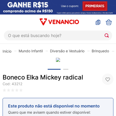
O que está buscando hoje?
TERMOS MAIS BUSCADOS
Mundo Infantil
Diversão e Vestuário
Brinquedo
1
º
sinustrat
2
º
coristina
3
º
protetor solar
Boneco Elka Mickey radical
4
º
shampoo
Cod
:
43212
5
º
admuc
6
º
fly gotas
Este produto não está disponível no momento
7
º
sabonete liquido
Quero que me avisem quando estiver disponível