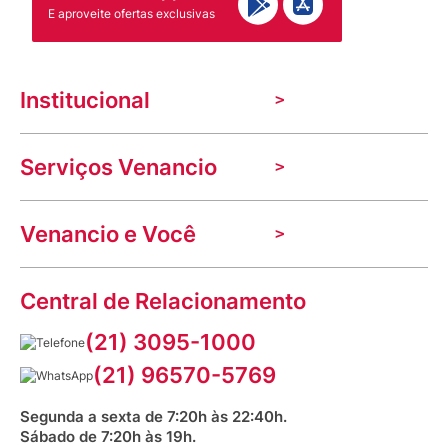
E aproveite ofertas exclusivas
Institucional
A Venancio
Serviços Venancio
Trabalhe Conosco
Nossas lojas
Troca e devolução
Indique seu imóvel
Venancio e Você
Mecânica de promoções
Política de Privacidade
Dúvidas frequentes
VClube - Programa de fidelidade
Assessoria de Imprensa
Prazos e entregas
Central de Relacionamento
Fale com o farmacêutico
Corrida Venancio 2026
Serviços Farmacêuticos
Fale conosco
(21) 3095-1000
Aniversário Venancio 2025
Bioimpedância Gratuita
Procon RJ
(21) 96570-5769
Saúde na praça
Segunda a sexta de 7:20h às 22:40h.
Sábado de 7:20h às 19h.