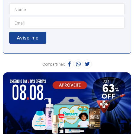
8
º
esmalte
9
º
lenço umedecido
10
º
desodorante
Compartilhar