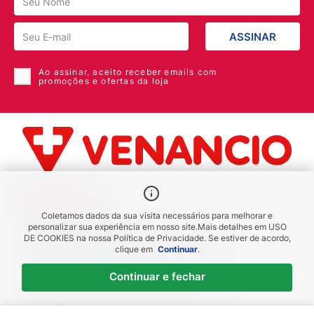
NÃO FAZEMOS TESTES EM ANIMAIS
ASSINAR
Ao assinar, aceito receber emails com
promoções e ofertas da loja
Benefícios
Coletamos dados da sua visita necessários para melhorar e
Piscou chegou
personalizar sua experiência em nosso site.
Mais detalhes em
USO
DE COOKIES
na nossa Política de Privacidade. Se estiver de acordo,
receba em até 1h
clique em
Continuar
.
Novas regiões
Continuar e fechar
Envios para Sul e Sudeste
Descontos de Laboratório