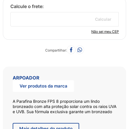
Calcular
Não sei meu CEP
Compartilhar
ARPOADOR
Ver produtos da marca
A Parafina Bronze FPS 8 proporciona um lindo
bronzeado com alta proteção solar contra os raios UVA
e UVB. Sua fórmula exclusiva garante um bronzeado
dourado. Suas substâncias combinadas ajudam
também a prolongar o seu bronzeado. Graças à
presença da cera de abelha ajuda manter a pele
Mais
detalhes do produto