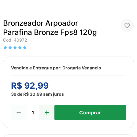
8
º
fralda
9
º
admuc
Bronzeador Arpoador
10
º
desodorante
Parafina Bronze Fps8 120g
Cod
:
40972
Vendido e Entregue por:
Drogaria Venancio
R$
92
,
99
3
x de
R$
30
,
99
sem juros
Comprar