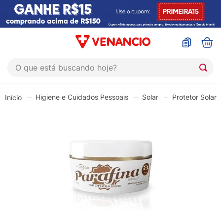
O que está buscando hoje?
TERMOS MAIS BUSCADOS
Higiene e Cuidados Pessoais
Solar
Protetor Solar
1
º
sinustrat
2
º
coristina
3
º
protetor solar
4
º
sabonete liquido
5
º
shampoo
6
º
esmalte
7
º
lenço umedecido