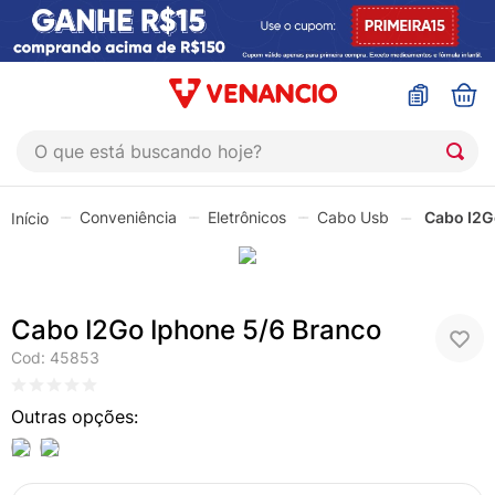
O que está buscando hoje?
TERMOS MAIS BUSCADOS
Conveniência
Eletrônicos
Cabo Usb
Cabo I2G
1
º
sinustrat
2
º
coristina
3
º
protetor solar
Cabo I2Go Iphone 5/6 Branco
4
º
shampoo
Cod
:
45853
5
º
admuc
6
º
fly gotas
7
º
sabonete liquido