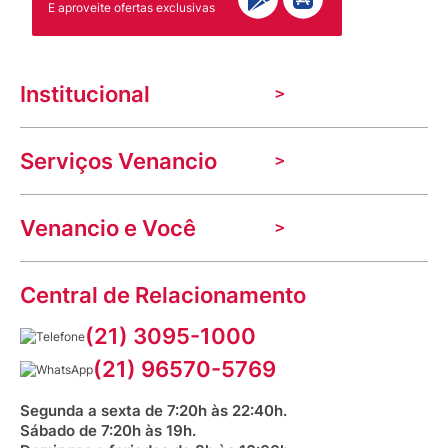
E aproveite ofertas exclusivas
Institucional
A Venancio
Serviços Venancio
Trabalhe Conosco
Nossas lojas
Troca e devolução
Indique seu imóvel
Venancio e Você
Mecânica de promoções
Política de Privacidade
Dúvidas frequentes
VClube - Programa de fidelidade
Assessoria de Imprensa
Prazos e entregas
Central de Relacionamento
Fale com o farmacêutico
Corrida Venancio 2026
Serviços Farmacêuticos
Fale conosco
(21) 3095-1000
Aniversário Venancio 2025
Bioimpedância Gratuita
Procon RJ
(21) 96570-5769
Saúde na praça
Segunda a sexta de 7:20h às 22:40h.
Sábado de 7:20h às 19h.