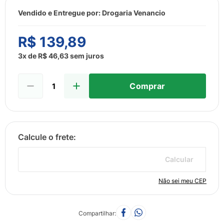
8
º
esmalte
Vendido e Entregue por:
Drogaria Venancio
9
º
lenço umedecido
10
º
desodorante
R$
139
,
89
3
x de
R$
46
,
63
sem juros
Comprar
Calcular
Não sei meu CEP
Compartilhar