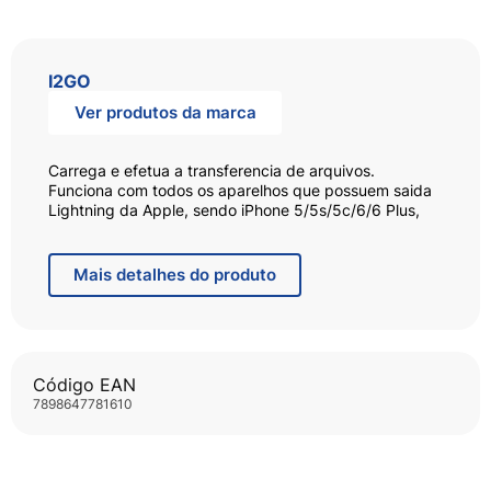
I2GO
Ver produtos da marca
Carrega e efetua a transferencia de arquivos.
Funciona com todos os aparelhos que possuem saida
Lightning da Apple, sendo iPhone 5/5s/5c/6/6 Plus,
iPod 6, e iPad mini, retina. Certificação APPLE MFI -
componentes da Apple para assegurar robustes do
cabo.
Mais
detalhes do produto
Código EAN
7898647781610