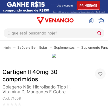
O que está buscando hoje?
TERMOS MAIS BUSCADOS
Saúde e Bem Estar
Suplementos
Suplemento Func
1
º
coristina
2
º
sinustrat
3
º
admuc
Cartigen II 40mg 30
4
º
fly gotas
comprimidos
5
º
protetor solar
Colageno Não Hidrolisado Tipo Ii,
Vitamina D, Manganes E Cobre
6
º
sabonete liquido
Cod
:
71058
7
º
shampoo