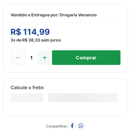
8
º
esmalte
9
º
lenço umedecido
Vendido e Entregue por:
Drogaria Venancio
10
º
fralda
R$
114
,
99
3
x de
R$
38
,
33
sem juros
Comprar
Compartilhar