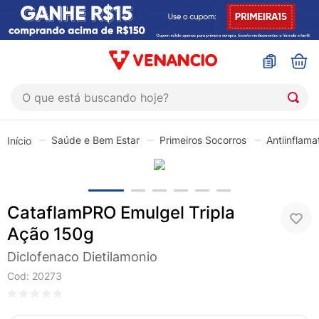
O que está buscando hoje?
TERMOS MAIS BUSCADOS
Saúde e Bem Estar
Primeiros Socorros
Antiinflama
1
º
sinustrat
2
º
coristina
3
º
protetor solar
CataflamPRO Emulgel Tripla
4
º
shampoo
Ação 150g
5
º
admuc
Diclofenaco Dietilamonio
6
º
fly gotas
Cod
:
20273
7
º
sabonete liquido