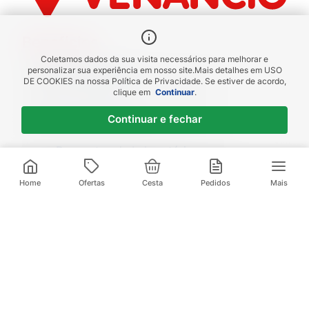
Benefícios
Coletamos dados da sua visita necessários para melhorar e
Piscou chegou
personalizar sua experiência em nosso site.
Mais detalhes em
USO
DE COOKIES
na nossa Política de Privacidade. Se estiver de acordo,
receba em até 1h
clique em
Continuar
.
Novas regiões
Continuar e fechar
Envios para Sul e Sudeste
Descontos de Laboratório
Valide seu cadastro e verifique os
R$
77
,
99
R$
94
,
28
descontos
2
x de
R$
38
,
99
sem juros
Home
Ofertas
Cesta
Pedidos
Mais
Televendas:
(21) 3095-1000
Compre pelo Whatsapp:
(21) 97972-0253
Baixe nosso App