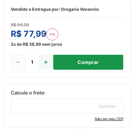
8
º
esmalte
Vendido e Entregue por:
Drogaria Venancio
9
º
lenço umedecido
10
º
desodorante
R$
94
,
28
R$
77
,
99
17%
2
x de
R$
38
,
99
sem juros
Comprar
Calcular
Não sei meu CEP