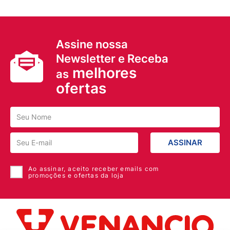
dentista. Siga corretamente o modo de usar, não
desaparecendo os sintomas procure orientação
médica. CONHEÇA TODA A FAMÍLIA CATAFLAMPRO
EMULGEL TRIPLA AÇÃO: CataflamPRO Emulgel Tripla
Assine nossa
Ação possui 3 tamanhos, 30g, 60g e 150g. LEIA A
BULA.
Newsletter e Receba
melhores
as
ofertas
ASSINAR
Ao assinar, aceito receber emails com
promoções e ofertas da loja