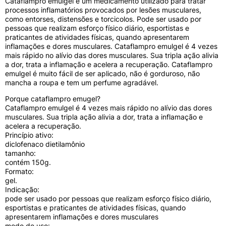
Cataflampro emulgel é um medicamento utilizado para tratar
medicamento antiinflamatório tópico que age sobre a
processos inflamatórios provocados por lesões musculares,
região inflamada aliviando o inchaço e a dor. A
como entorses, distensões e torcicolos. Pode ser usado por
formulação do medicamento foi desenvolvida
pessoas que realizam esforço físico diário, esportistas e
especialmente para ser friccionada sobre a pele.
praticantes de atividades físicas, quando apresentarem
PRINCÍPIO ATIVO: Diclofenaco dietilamônio 11,6 mg/g
inflamações e dores musculares. Cataflampro emulgel é 4 vezes
TAMANHO: Bisnaga de 150g. FORMATO: Gel.
mais rápido no alívio das dores musculares. Sua tripla ação alivia
INDICAÇÃO: CATAFLAMPRO EMULGEL TRIPLA AÇÃO
a dor, trata a inflamação e acelera a recuperação. Cataflampro
foi indicado para aliviar a dor e reduzir os sintomas da
emulgel é muito fácil de ser aplicado, não é gorduroso, não
inflamação como inchaço e dor, nas seguintes
mancha a roupa e tem um perfume agradável.
condições:
Porque cataflampro emugel?
• Entorses, lesões, contusões, distensões, torcicolo,
Cataflampro emulgel é 4 vezes mais rápido no alívio das dores
dores nas costas, dor muscular, dor pós-traumática,
musculares. Sua tripla ação alivia a dor, trata a inflamação e
lesões causadas pela prática esportiva;
acelera a recuperação.
Princípio ativo:
• Tendinite, cotovelo do tenista, bursite;
diclofenaco dietilamônio
tamanho:
• Alguns tipos de artrites leves (atralgia, dor articular)
contém 150g.
nos joelhos e dedos.
Formato:
CATAFLAMPRO EMULGEL TRIPLA AÇÃO também
gel.
pode ser usado para tratar outras condições
Indicação:
determinadas por um médico.
pode ser usado por pessoas que realizam esforço físico diário,
esportistas e praticantes de atividades físicas, quando
MODO DE USO: Dosagem: CATAFLAMPRO EMULGEL
apresentarem inflamações e dores musculares
TRIPLA AÇÃO deve ser aplicado massageando
modo de uso: