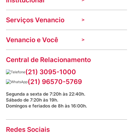
Institucional
A Venancio
Serviços Venancio
Trabalhe Conosco
Nossas lojas
Troca e devolução
Indique seu imóvel
Venancio e Você
Mecânica de promoções
Política de Privacidade
Dúvidas frequentes
VClube - Programa de fidelidade
Assessoria de Imprensa
Prazos e entregas
Central de Relacionamento
Fale com o farmacêutico
Corrida Venancio 2026
Serviços Farmacêuticos
Fale conosco
(21) 3095-1000
Aniversário Venancio 2025
Bioimpedância Gratuita
Procon RJ
(21) 96570-5769
Saúde na praça
Segunda a sexta de 7:20h às 22:40h.
Sábado de 7:20h às 19h.
Domingos e feriados de 8h às 16:00h.
Redes Sociais