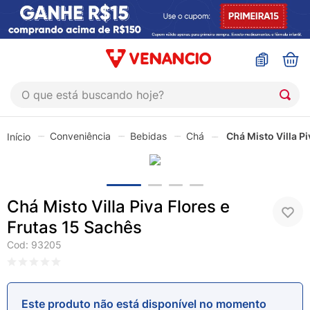
O que está buscando hoje?
TERMOS MAIS BUSCADOS
Conveniência
Bebidas
Chá
Chá Misto Villa P
1
º
coristina
2
º
sinustrat
3
º
admuc
Chá Misto Villa Piva Flores e
4
º
fly gotas
Frutas 15 Sachês
5
º
protetor solar
Cod
:
93205
6
º
esmalte
7
º
shampoo
Este produto não está disponível no momento