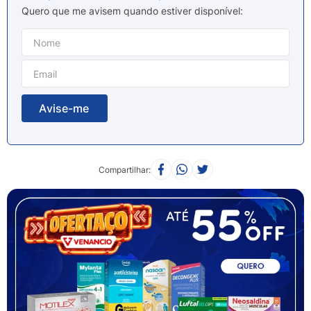
8
º
sabonete liquido
Quero que me avisem quando estiver disponível
9
º
lenço umedecido
10
º
fralda
Compartilhar