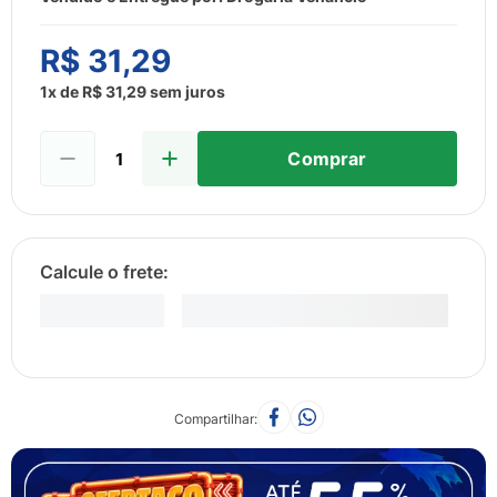
8
º
sabonete liquido
9
º
lenço umedecido
R$
31
,
29
10
º
fralda
1
x de
R$
31
,
29
sem juros
Comprar
Compartilhar