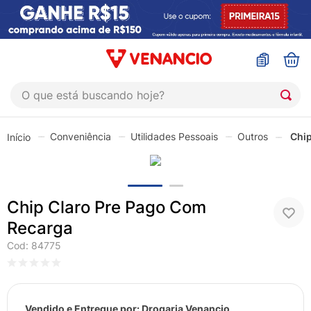
O que está buscando hoje?
TERMOS MAIS BUSCADOS
Conveniência
Utilidades Pessoais
Outros
Chip
1
º
coristina
2
º
sinustrat
3
º
admuc
Chip Claro Pre Pago Com
4
º
fly gotas
Recarga
5
º
protetor solar
Cod
:
84775
6
º
esmalte
7
º
shampoo
Vendido e Entregue por:
Drogaria Venancio