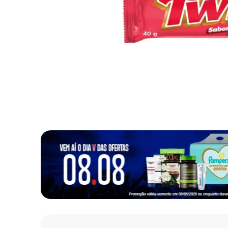
10
º
fralda