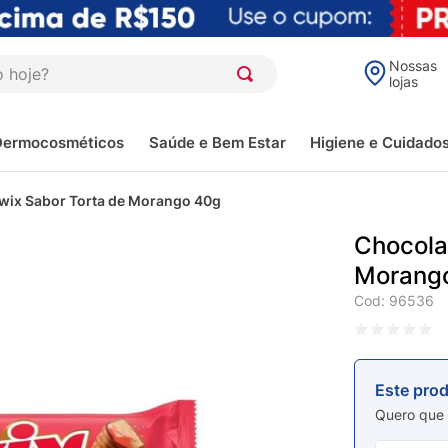
oje?
Nossas
lojas
Dermocosméticos
Saúde e Bem Estar
Higiene e Cuidado
wix Sabor Torta de Morango 40g
Chocola
Morang
Cod
:
96536
Este pro
Quero que 