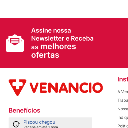
Assine nossa
Newsletter e Receba
melhores
as
ofertas
Ins
A Ven
Traba
Nossa
Benefícios
Indiq
Piscou chegou
Polít
Receba em até 1 hora