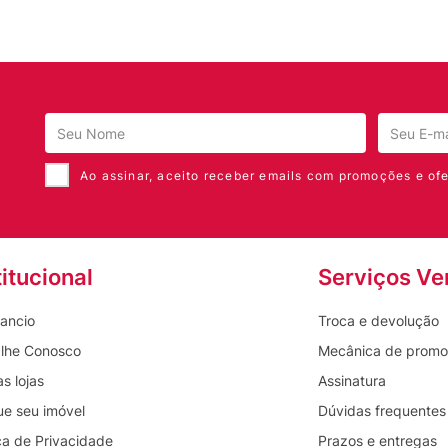
Ao assinar, aceito receber emails com promoções e ofe
titucional
Serviços Ve
ancio
Troca e devolução
lhe Conosco
Mecânica de prom
s lojas
Assinatura
ue seu imóvel
Dúvidas frequentes
ica de Privacidade
Prazos e entregas