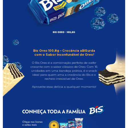
- Biscoito wafer recheado e coberto com biscoito
Oreo.
- Embalagem de 100,8g com 16 unidades embaladas
individualmente..
- Impossível comer só um!
ALÉRGICOS: Contém derivados de soja, derivado de
trigo e derivado de leite.