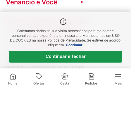
Indique seu imóvel
Venancio e Você
Mecânica de promoções
Política de Privacidade
Dúvidas frequentes
VClube - Programa de fidelidade
Assessoria de Imprensa
Prazos e entregas
Central de Relacionamento
Fale com o farmacêutico
Corrida Venancio 2026
Serviços Farmacêuticos
Fale conosco
Coletamos dados da sua visita necessários para melhorar e
(21) 3095-1000
Aniversário Venancio 2025
personalizar sua experiência em nosso site.
Mais detalhes em
USO
Bioimpedância Gratuita
Procon RJ
DE COOKIES
na nossa Política de Privacidade. Se estiver de acordo,
(21) 96570-5769
clique em
Continuar
.
Saúde na praça
Segunda a sexta de 7:20h às 22:40h.
Continuar e fechar
Sábado de 7:20h às 19h.
Domingos e feriados de 8h às 16:00h.
R$
11
,
99
1
x de
R$
11
,
99
sem juros
Home
Ofertas
Cesta
Pedidos
Mais
Redes Sociais
Formas de pagamento: