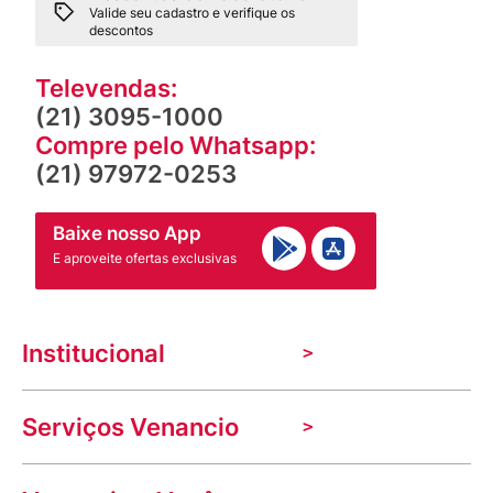
Valide seu cadastro e verifique os
descontos
Televendas:
(21) 3095-1000
Compre pelo Whatsapp:
(21) 97972-0253
Baixe nosso App
E aproveite ofertas exclusivas
Institucional
A Venancio
Serviços Venancio
Trabalhe Conosco
Nossas lojas
Troca e devolução