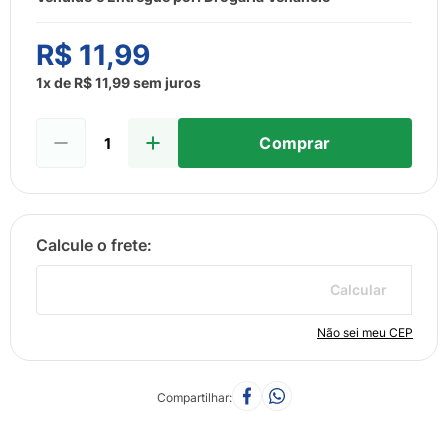
8
º
esmalte
9
º
lenço umedecido
R$
11
,
99
10
º
desodorante
1
x de
R$
11
,
99
sem juros
Comprar
Calcular
Não sei meu CEP
Compartilhar