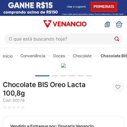
O que está buscando hoje?
TERMOS MAIS BUSCADOS
Conveniência
Doces
Chocolate
Chocolate BI
1
º
sinustrat
2
º
coristina
3
º
protetor solar
Chocolate BIS Oreo Lacta
4
º
shampoo
100,8g
5
º
admuc
Cod
:
60178
6
º
fly gotas
7
º
sabonete liquido
Vendido e Entregue por:
Drogaria Venancio