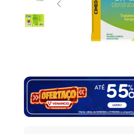
10
º
fralda