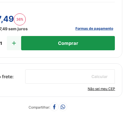
7
,
49
36%
Formas de pagamento
7
,
49
sem juros
Comprar
Calcular
Não sei meu CEP
Compartilhar