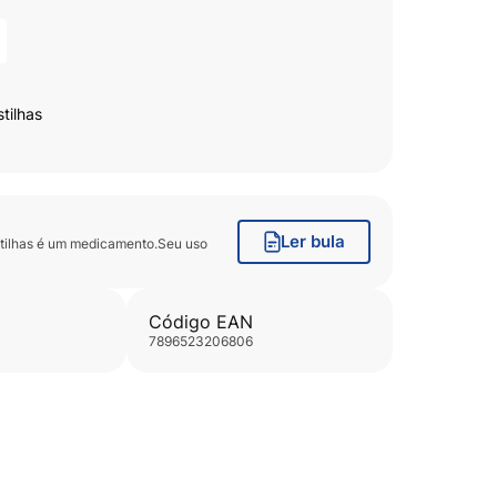
tilhas
Ler bula
tilhas
é um medicamento.Seu uso
Código EAN
7896523206806