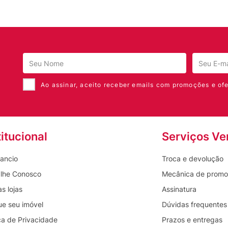
Ao assinar, aceito receber emails com promoções e ofe
titucional
Serviços Ve
ancio
Troca e devolução
lhe Conosco
Mecânica de prom
s lojas
Assinatura
ue seu imóvel
Dúvidas frequentes
ica de Privacidade
Prazos e entregas