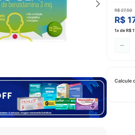
R$
27
,
50
R$
1
1
x de
R$
1