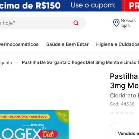
oje?
Nossas
lojas
Dermocosméticos
Saúde e Bem Estar
Higiene e Cuidado
Pastilha De Garganta Ciflogex Diet 3mg Menta e Limão 
rganta
Pastilha
3mg Men
Cloridrato
Cod
:
44536
Vendido e