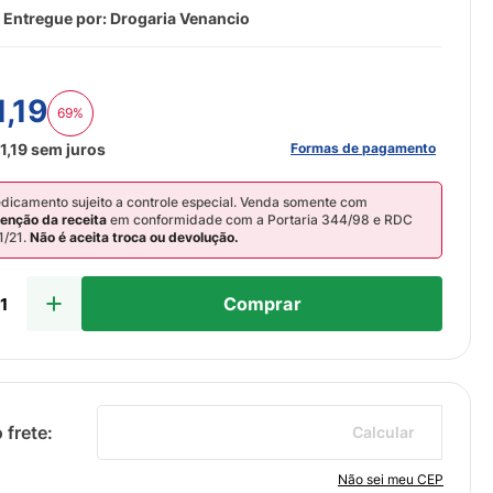
 Entregue por:
Drogaria Venancio
1
,
19
69%
Formas de pagamento
1
,
19
sem juros
dicamento sujeito a controle especial. Venda somente com
tenção da receita
em conformidade com a Portaria 344/98 e RDC
1/21.
Não é aceita troca ou devolução.
Comprar
Calcular
Não sei meu CEP