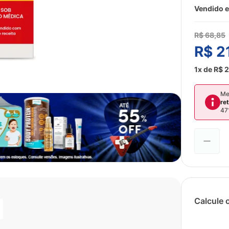
Vendido e
R$
68
,
85
R$
2
1
x de
R$
2
Me
re
47