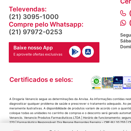
Cen
Televendas:
(21) 3095-1000
Compre pelo Whatsapp:
(21) 97972-0253
Segu
Sába
Domi
Baixe nosso App
E aproveite ofertas exclusivas
Certificados e selos:
A Drogaria Venancio segue as determinações da Anvisa. As informações contidas nes
diagnosticar qualquer problema de saúde e prescrever o tratamento adequado. Ao per
meramente ilustrativas. A disponibilidade de produtos variam de acordo com a quanti
coloque todas as unidades no carrinho de compras e o desconto será gerado automat
Venancio. Venancio Produtos Farmacêuticos LTDA | Horário de funcionamento: segunda a
270 | Farmacêutico Responsável: Dra Renane Bernardes Ferreira - CRF-RJ: 10.755 |