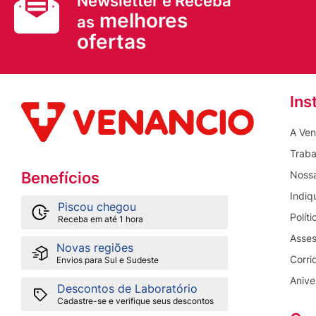
Newsletter e Receba
melhores
as
ofertas
Ins
A Ven
Traba
Nossa
Benefícios
Indiq
Piscou chegou
Polít
Receba em até 1 hora
Asses
Novas regiões
Corri
Envios para Sul e Sudeste
Anive
Descontos de Laboratório
Cadastre-se e verifique seus descontos