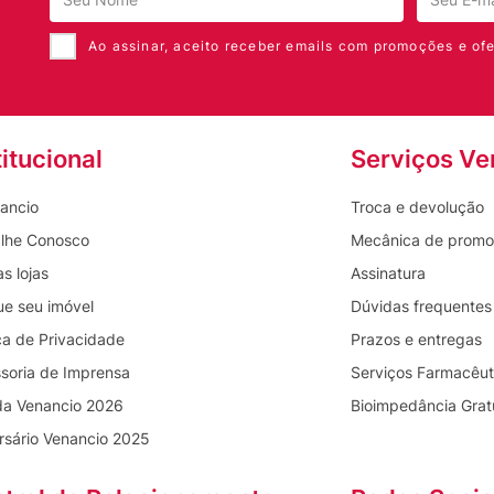
Ao assinar, aceito receber emails com promoções e ofe
titucional
Serviços Ve
ancio
Troca e devolução
lhe Conosco
Mecânica de prom
s lojas
Assinatura
ue seu imóvel
Dúvidas frequentes
ica de Privacidade
Prazos e entregas
soria de Imprensa
Serviços Farmacêut
da Venancio 2026
Bioimpedância Grat
rsário Venancio 2025