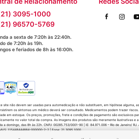
tral de Relacionamento
Redes Socia
(21) 3095-1000
(21) 96570-5769
nda a sexta de 7:20h às 22:40h.
do de 7:20h às 19h.
ngos e feriados de 8h às 16:00h.
Verificada por
te site não devem ser usadas para automedicação e não substituem, em hipótese alguma, as 
sistirem os sintomas um médico deverá ser consultado. Medicamentos podem trazer riscos. P
dade em estoque. Os preços, promoções, frete e condições de pagamento são exclusivos para 
icamente no valor total da compra. As imagens dos produtos são meramente ilustrativas e a
 domingo, das 8h às 22h. CNPJ: 00285.753/0001-90 | IE: 84.971.006 – Rio de Janeiro/ RJ. Av.
 CMVS: 115448444884-000000-2-2 | Fone: 21 3095 1000