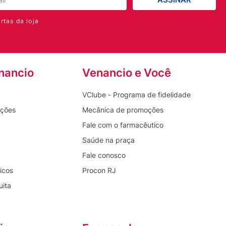
rtas da loja
nancio
Venancio e Você
VClube - Programa de fidelidade
oções
Mecânica de promoções
Fale com o farmacêutico
Saúde na praça
Fale conosco
icos
Procon RJ
uita