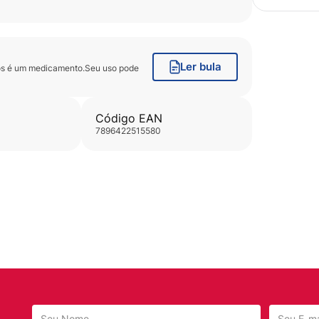
Ler bula
os
é um medicamento.Seu uso pode
Código EAN
7896422515580