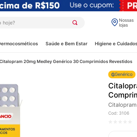
oje?
Nossas
lojas
Dermocosméticos
Saúde e Bem Estar
Higiene e Cuidado
Citalopram 20mg Medley Genérico 30 Comprimidos Revestidos
Genérico
Citalop
Comprim
Citalopram
Cod
:
3106