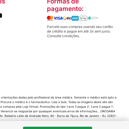
is
Formas de
pagamento:
Parcele suas compras usando seu cartão
de crédito e pague em até 3x sem juros.
Consulte condições.
orientações dadas pelo profissional da área médica. Somente o médico está apto a
rocure o médico e o farmacêutico. Leia a bula. Todas as imagens deste site são
compras pela Loja Virtual. Promoções do tipo 'Leve 3 pague 2', 'Leve 2 pague 1',
 Venancio se resguarda por quaisquer eventuais erros de informações... DROGARIA
 Belisário Leite de Andrade Neto, 80 - Barra da Tijuca, Rio de Janeiro - RJ, 22621-