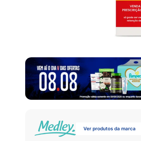
10
º
fralda
Ver produtos da marca