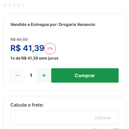
8
º
sabonete liquido
9
º
lenço umedecido
10
º
fralda
Vendido e Entregue por:
Drogaria Venancio
R$
49
,
59
R$
41
,
39
17%
1
x de
R$
41
,
39
sem juros
Comprar
Calcular