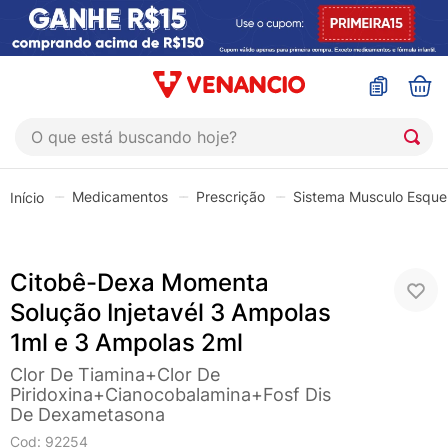
O que está buscando hoje?
TERMOS MAIS BUSCADOS
Medicamentos
Prescrição
Sistema Musculo Esquel
1
º
coristina
2
º
sinustrat
Citobê-Dexa Momenta
3
º
admuc
Solução Injetavél 3 Ampolas
4
º
fly gotas
1ml e 3 Ampolas 2ml
5
º
protetor solar
Clor De Tiamina+clor De
6
º
esmalte
Piridoxina+cianocobalamina+fosf Dis
De Dexametasona
7
º
shampoo
Cod
:
92254