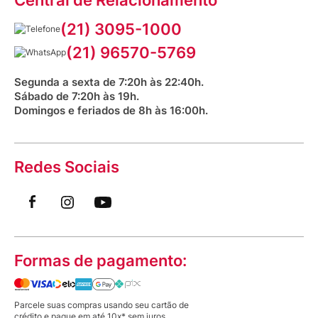
Fale com o farmacêutico
Corrida Venancio 2026
Serviços Farmacêuticos
Fale conosco
(21) 3095-1000
Aniversário Venancio 2025
Bioimpedância Gratuita
Procon RJ
(21) 96570-5769
Saúde na praça
Segunda a sexta de 7:20h às 22:40h.
Sábado de 7:20h às 19h.
Domingos e feriados de 8h às 16:00h.
Redes Sociais
Formas de pagamento:
Parcele suas compras usando seu cartão de
crédito e pague em até 10x* sem juros.