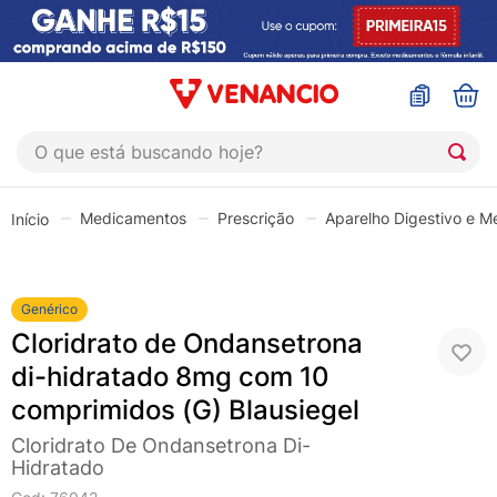
O que está buscando hoje?
TERMOS MAIS BUSCADOS
Medicamentos
Prescrição
Aparelho Digestivo e M
1
º
coristina
2
º
sinustrat
3
º
admuc
Genérico
Cloridrato de Ondansetrona
4
º
fly gotas
di-hidratado 8mg com 10
5
º
protetor solar
comprimidos (G) Blausiegel
6
º
esmalte
Cloridrato De Ondansetrona Di-
7
º
shampoo
Hidratado