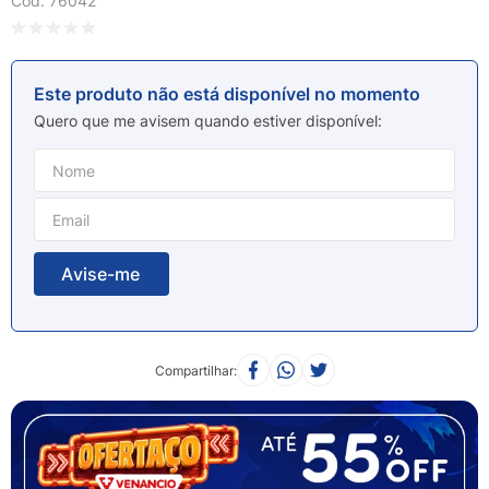
Cod
:
76042
8
º
sabonete liquido
9
º
lenço umedecido
10
º
fralda
Este produto não está disponível no momento
Quero que me avisem quando estiver disponível
Compartilhar