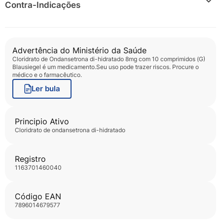
Contra-Indicações
O produto não deve ser usado em pacientes com
hipersensibilidade aos componentes da fórmula. Recomenda-se
a administração desse medicamento para crianças acima de 2
Advertência do Ministério da Saúde
anos de idade. Tendo como base os relatos de hipotensão
Cloridrato de Ondansetrona di-hidratado 8mg com 10 comprimidos (G)
profunda e perda de consciência quando Cloridrato de
Blausiegel
é um medicamento.Seu uso pode trazer riscos. Procure o
Ondansetrona foi administrado com cloridrato de apomorfina, o
médico e o farmacêutico.
uso concomitante dessas substâncias é contraindicado.
Ler bula
Principio Ativo
cloridrato de ondansetrona di-hidratado
Registro
1163701460040
Código EAN
7896014679577