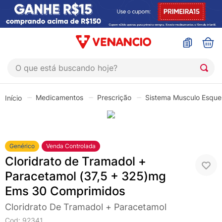
O que está buscando hoje?
TERMOS MAIS BUSCADOS
Medicamentos
Prescrição
Sistema Musculo Esquel
1
º
coristina
2
º
sinustrat
3
º
admuc
Genérico
Venda Controlada
4
º
fly gotas
Cloridrato de Tramadol +
5
º
protetor solar
Paracetamol (37,5 + 325)mg
Ems 30 Comprimidos
6
º
esmalte
Cloridrato De Tramadol + Paracetamol
7
º
shampoo
Cod
:
92341