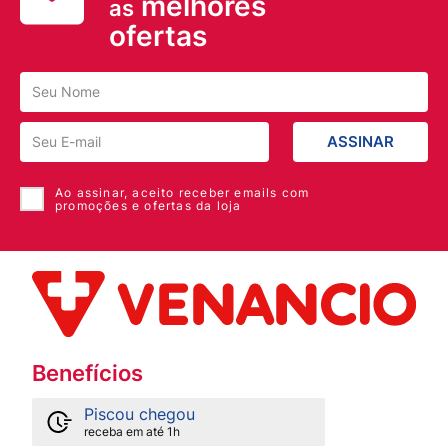
melhores
as
ofertas
ASSINAR
Ao assinar, aceito receber emails com
promoções e ofertas da loja
Benefícios
Piscou chegou
receba em até 1h