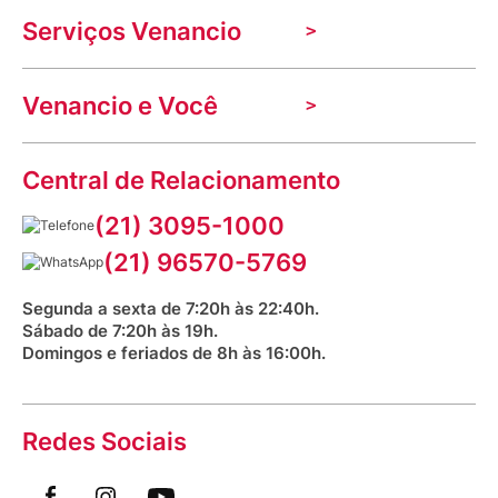
Serviços Venancio
Trabalhe Conosco
Nossas lojas
Troca e devolução
Indique seu imóvel
Venancio e Você
Mecânica de promoções
Política de Privacidade
Dúvidas frequentes
VClube - Programa de fidelidade
Assessoria de Imprensa
Prazos e entregas
Central de Relacionamento
Fale com o farmacêutico
Corrida Venancio 2026
Serviços Farmacêuticos
Fale conosco
(21) 3095-1000
Aniversário Venancio 2025
Bioimpedância Gratuita
Procon RJ
(21) 96570-5769
Saúde na praça
Segunda a sexta de 7:20h às 22:40h.
Sábado de 7:20h às 19h.
Domingos e feriados de 8h às 16:00h.
Redes Sociais