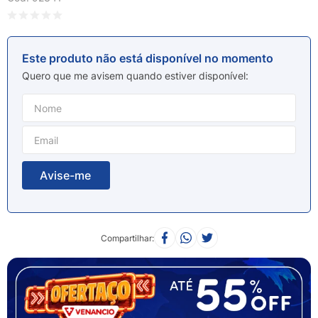
8
º
sabonete liquido
9
º
lenço umedecido
10
º
fralda
Este produto não está disponível no momento
Quero que me avisem quando estiver disponível
Compartilhar